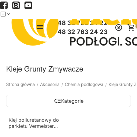
Menu
Szukaj
Koszyk
+48 32 763 24 22
+48 32 763 24 23
Kleje Grunty Zmywacze
Strona główna
Akcesoria
Chemia podłogowa
Kleje Grunty
/
/
/
Kategorie
Klej poliuretanowy do
parkietu Vermeister
Repox 11 kg