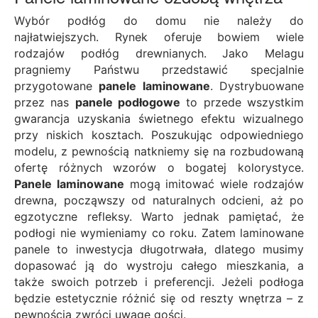
Wybór podłóg do domu nie należy do
najłatwiejszych. Rynek oferuje bowiem wiele
rodzajów podłóg drewnianych. Jako Melagu
pragniemy Państwu przedstawić specjalnie
przygotowane
panele laminowane
. Dystrybuowane
przez nas
panele podłogowe
to przede wszystkim
gwarancja uzyskania świetnego efektu wizualnego
przy niskich kosztach. Poszukując odpowiedniego
modelu, z pewnością natkniemy się na rozbudowaną
ofertę różnych wzorów o bogatej kolorystyce.
Panele laminowane
mogą imitować wiele rodzajów
drewna, począwszy od naturalnych odcieni, aż po
egzotyczne refleksy. Warto jednak pamiętać, że
podłogi nie wymieniamy co roku. Zatem laminowane
panele to inwestycja długotrwała, dlatego musimy
dopasować ją do wystroju całego mieszkania, a
także swoich potrzeb i preferencji. Jeżeli podłoga
będzie estetycznie różnić się od reszty wnętrza – z
pewnością zwróci uwagę gości.