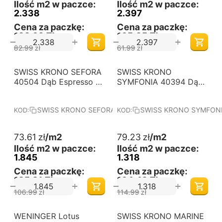
Ilość m2 w paczce:
Ilość m2 w paczce:
2.338
2.397
Cena za paczkę:
Cena za paczkę:
133,69 Zł
105,35 Zł
+
+
−
−
82.99
zł
61.99
zł
-31%
-31%
SWISS KRONO SEFORA
Darmowa dostawa 
SWISS KRONO
Darmowa dostawa 
od 60 m2
od 60 m2
40504 Dąb Espresso -
SYMFONIA 40394 Dąb
Panele podłogowe
Delicato - Panele
laminowane. Wymiary
podłogowe
SWISS KRONO SEFORA 40504 Dąb Espresso
SWISS KRONO SYMFONIA
KOD:
KOD:
(mm): 1380x191x10.
laminowane. Wymiary
Kolekcja: SEFORA.
(mm): 1380x191x12.
Kolekcja: SYMFONIA.
73.61
zł
/m2
79.23
zł
/m2
Ilość m2 w paczce:
Ilość m2 w paczce:
1.845
1.318
Cena za paczkę:
Cena za paczkę:
135,81 Zł
104,43 Zł
+
+
−
−
106.99
zł
114.99
zł
-27%
WENINGER Lotus
Darmowa dostawa 
SWISS KRONO MARINE
Darmowa dostawa 