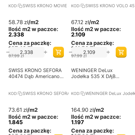
laminowane. Wymiary
laminowane. Wymiary
SWISS KRONO MOVIE 4582 Dąb Oscar
SWISS KRONO VOLO 457
KOD:
KOD:
(mm): 1380x242x8.
(mm): 1380x191x8.
Kolekcja: MOVIE.
Kolekcja: VOLO.
58.78
zł
/m2
67.12
zł
/m2
Ilość m2 w paczce:
Ilość m2 w paczce:
2.338
2.109
Cena za paczkę:
Cena za paczkę:
137,43 Zł
141,56 Zł
+
+
−
−
87.99
zł
97.99
zł
-31%
SWISS KRONO SEFORA
Darmowa dostawa 
WENINGER DeLux
Darmowa dostawa 
od 60 m2
od 60 m2
40474 Dąb Americano -
Jodełka 535 X DĄB
Panele podłogowe
GRENADA - Panele
laminowane. Wymiary
podłogowe
SWISS KRONO SEFORA 40474 Dąb Americano
WENINGER DeLux Jodeł
KOD:
KOD:
(mm): 1380x191x10.
wodoodporne
Kolekcja: SEFORA.
laminowane. Wymiary
(mm): 644x143x12.
73.61
zł
/m2
164.90
zł
/m2
Kolekcja: DeLux
Ilość m2 w paczce:
Ilość m2 w paczce:
Jodełka.
1.845
1.197
Cena za paczkę:
Cena za paczkę: