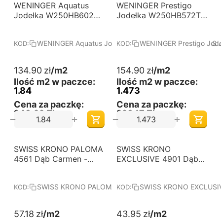
WENINGER Aquatus
Darmowa dostawa 
WENINGER Prestigo
Darmowa dostawa 
od 60 m2
od 60 m2
Jodełka W250HB602T
Jodełka W250HB572T
DĄB MARIS JODEŁKA -
DĄB NADOR JODEŁKA -
Panele podłogowe
Panele podłogowe
WENINGER Aquatus Jodełka W250HB602T DĄB MARIS
WENINGER Prestigo Jo
KOD:
KOD:
wodoodporne
wodoodporne
laminowane. Wymiary
laminowane. Wymiary
(mm): 644x143x8.
(mm): 644x143x10.
134.90
zł
/m2
154.90
zł
/m2
Kolekcja: Aquatus
Kolekcja: Prestigo
Ilość m2 w paczce:
Ilość m2 w paczce:
Jodełka.
Jodełka.
1.84
1.473
Cena za paczkę:
Cena za paczkę:
248,22 Zł
228,17 Zł
+
+
−
−
-31%
-29%
SWISS KRONO PALOMA
Darmowa dostawa 
SWISS KRONO
Darmowa dostawa 
od 60 m2
od 60 m2
4561 Dąb Carmen -
EXCLUSIVE 4901 Dąb
Panele podłogowe
Toledo - Panele
laminowane. Wymiary
podłogowe
SWISS KRONO PALOMA 4561 Dąb Carmen
SWISS KRONO EXCLUSIV
KOD:
KOD:
(mm): 1380x242x8.
laminowane. Wymiary
Kolekcja: PALOMA.
(mm): 1380x193x8.
Kolekcja: EXCLUSIVE.
57.18
zł
/m2
43.95
zł
/m2