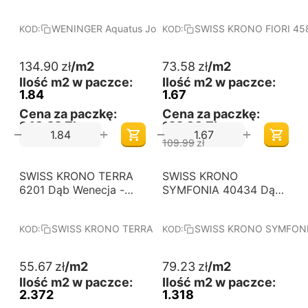
VERDON - Panele
Panele podłogowe
podłogowe
laminowane. Wymiary
WENINGER Aquatus Jodełka W706J DĄB VERDON
SWISS KRONO FIORI 458
KOD:
KOD:
wodoodporne
(mm): 1380x242x10.
laminowane. Wymiary
Kolekcja: FIORI.
(mm): 644x143x8.
134.90
zł
/m2
73.58
zł
/m2
Kolekcja: Aquatus
Ilość m2 w paczce:
Ilość m2 w paczce:
Jodełka.
1.84
1.67
Cena za paczkę:
Cena za paczkę:
248,22 Zł
122,88 Zł
+
+
−
−
109.99
zł
-32%
-31%
SWISS KRONO TERRA
Darmowa dostawa 
SWISS KRONO
Darmowa dostawa 
od 60 m2
od 60 m2
6201 Dąb Wenecja -
SYMFONIA 40434 Dąb
Panele podłogowe
Furioso - Panele
laminowane. Wymiary
podłogowe
SWISS KRONO TERRA 6201 Dąb Wenecja
SWISS KRONO SYMFONIA
KOD:
KOD:
(mm): 1380x191x8.
laminowane. Wymiary
Kolekcja: TERRA.
(mm): 1380x191x12.
Kolekcja: SYMFONIA.
55.67
zł
/m2
79.23
zł
/m2
Ilość m2 w paczce:
Ilość m2 w paczce:
2.372
1.318