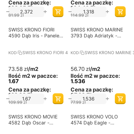
Cena za paczkę:
Cena za paczkę:
132,05 Zł
104,43 Zł
+
+
−
−
81.99
zł
114.99
zł
-33%
-27%
SWISS KRONO FIORI
Darmowa dostawa 
SWISS KRONO MARINE
Darmowa dostawa 
od 60 m2
od 60 m2
4590 Dąb Iris - Panele
3793 Dąb Adriatyk -
podłogowe
Panele podłogowe
laminowane. Wymiary
laminowane. Wymiary
SWISS KRONO FIORI 4590 Dąb Iris
SWISS KRONO MARINE 3
KOD:
KOD:
(mm): 1380x242x10.
(mm): 1380x159x10.
Kolekcja: FIORI.
Kolekcja: MARINE.
73.58
zł
/m2
56.70
zł
/m2
Ilość m2 w paczce:
Ilość m2 w paczce:
1.67
1.536
Cena za paczkę:
Cena za paczkę:
122,88 Zł
87,09 Zł
+
+
−
−
109.99
zł
77.99
zł
-33%
-32%
SWISS KRONO MOVIE
Darmowa dostawa 
SWISS KRONO VOLO
Darmowa dostawa 
od 60 m2
od 60 m2
4582 Dąb Oscar -
4574 Dąb Eagle -
Panele podłogowe
Panele podłogowe