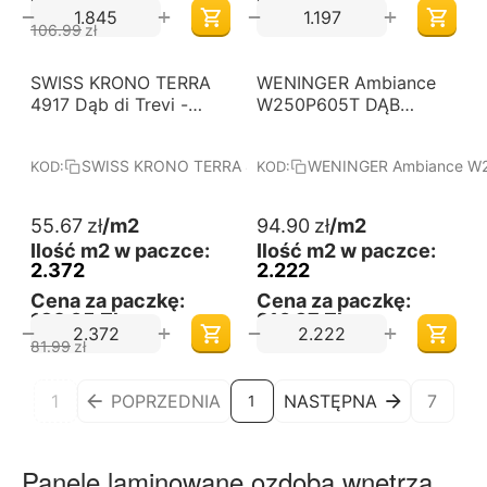
135,81 Zł
197,39 Zł
+
+
−
−
106.99
zł
-32%
SWISS KRONO TERRA
Darmowa dostawa 
WENINGER Ambiance
Darmowa dostawa 
od 60 m2
od 60 m2
4917 Dąb di Trevi -
W250P605T DĄB
Panele podłogowe
CASPIANA - Panele
laminowane. Wymiary
podłogowe
SWISS KRONO TERRA 4917 Dąb di Trevi
WENINGER Ambiance W
KOD:
KOD:
(mm): 1380x191x8.
wodoodporne
Kolekcja: TERRA.
laminowane. Wymiary
(mm): 1286x192x8.
55.67
zł
/m2
94.90
zł
/m2
Kolekcja: Ambiance.
Ilość m2 w paczce:
Ilość m2 w paczce:
2.372
2.222
Cena za paczkę:
Cena za paczkę:
132,05 Zł
210,87 Zł
+
+
−
−
81.99
zł
1
POPRZEDNIA
NASTĘPNA
7
1
Panele laminowane ozdobą wnętrza