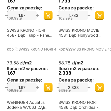
1.67
1.733
Cena za paczkę:
Cena za paczkę:
122,88 Zł
121,90 Zł
+
+
−
−
109.99
zł
102.99
zł
-33%
-33%
SWISS KRONO FIORI
Darmowa dostawa 
SWISS KRONO MOVIE
Darmowa dostawa 
od 60 m2
od 60 m2
4587 Dąb Tulip - Panele
4581 Dąb Hollywood -
podłogowe
Panele podłogowe
laminowane. Wymiary
laminowane. Wymiary
SWISS KRONO FIORI 4587 Dąb Tulip
SWISS KRONO MOVIE 45
KOD:
KOD:
(mm): 1380x242x10.
(mm): 1380x242x8.
Kolekcja: FIORI.
Kolekcja: MOVIE.
73.58
zł
/m2
58.78
zł
/m2
Ilość m2 w paczce:
Ilość m2 w paczce:
1.67
2.338
Cena za paczkę:
Cena za paczkę:
122,88 Zł
137,43 Zł
+
+
−
−
109.99
zł
87.99
zł
-33%
WENINGER Aquatus
Darmowa dostawa 
SWISS KRONO FIORI
Darmowa dostawa 
od 60 m2
od 60 m2
Jodełka W706J DĄB
4586 Dąb Orchidea -