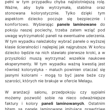
pełni w tym przypadku chyba najistotniejszą rolę.
Ważne, aby była wytrzymała, stabilna oraz
stonowana kolorystycznie. Tylko dzięki tym
aspektom dziecko poczuje się bezpiecznie i
komfortowo. Wybierając
panele laminowane
do
pokoju naszej pociechy, trzeba zatem wziąć pod
uwagę wytrzymałość paneli na ewentualne uderzenia.
W tym wypadku należałoby wybrać panele o wyższej
klasie ścieralności i najlepiej jak najgrubsze. W końcu
dziecko będzie na nich stawiało pierwsze kroki, a w
przyszłości muszą wytrzymać wszelkie naukowe
eksperymenty. W tym wypadku ważną kwestią jest
również kolorystyka - maluch powinien otaczać się
jasnymi kolorami - mogą to być jasne beże czy
szarości, których nie brakuje w ofercie Melagu.
W aranżacji salonu, przedpokoju czy sypialni
możemy pozwolić sobie na nieco odważniejsze
faktury i kolory
paneli laminowanych
. Ostatnim
hitem są panele laminowane imitujące prawdziwe