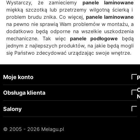
Wystarczy, że zamieciemy
panele laminowane
miękką szczotką lub przetrzemy wilgotną ścierką i
problem brudu znika. Co więcej,
panele laminowane
na pewno nie sprawią Wam problemów w montażu, a
dodatkowo będą odporne na wszelkie uszkodzenia
mechaniczne. Tak więc
panele podłogowe
będą
jednym z najlepszych produktów, na jakie będą mogli
się Państwo zdecydować urządzając swoje wnętrze.
Moje konto
Obsługa klienta
Salony
© 2005 - 2026 Melagu.pl