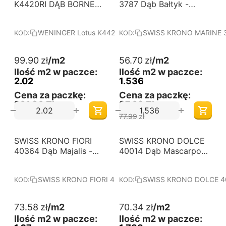
od 60 m2
od 60 m2
K4420RI DĄB BORNEO -
3787 Dąb Bałtyk -
Panele podłogowe
Panele podłogowe
laminowane. Wymiary
laminowane. Wymiary
WENINGER Lotus K4420RI DĄB BORNEO
SWISS KRONO MARINE 3
KOD:
KOD:
(mm): 1383x244x10.
(mm): 1380x159x10.
Kolekcja: Lotus.
Kolekcja: MARINE.
99.90
zł
/m2
56.70
zł
/m2
Ilość m2 w paczce:
Ilość m2 w paczce:
2.02
1.536
Cena za paczkę:
Cena za paczkę:
201,80 Zł
87,09 Zł
+
+
−
−
77.99
zł
-33%
-32%
SWISS KRONO FIORI
Darmowa dostawa 
SWISS KRONO DOLCE
Darmowa dostawa 
od 60 m2
od 60 m2
40364 Dąb Majalis -
40014 Dąb Mascarpone
Panele podłogowe
- Panele podłogowe
laminowane. Wymiary
laminowane. Wymiary
SWISS KRONO FIORI 40364 Dąb Majalis
SWISS KRONO DOLCE 40
KOD:
KOD:
(mm): 1380x242x10.
(mm): 1380x157x8.
Kolekcja: FIORI.
Kolekcja: DOLCE.
73.58
zł
/m2
70.34
zł
/m2
Ilość m2 w paczce:
Ilość m2 w paczce: