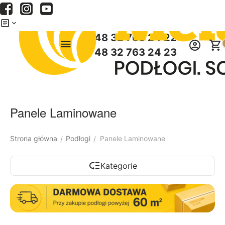
Menu
Szukaj
Koszyk
+48 32 763 24 22
+48 32 763 24 23
Panele Laminowane
Strona główna
Podłogi
Panele Laminowane
/
/
Kategorie