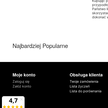
Kupując p
przypodło
Państwo l
skorzysta
dokonać 
Najbardziej Popularne
Moje konto
Obsługa klienta
Zaloguj się
Twoje zamówienia
Załóż konto
Lista życzeń
Lista do porównania