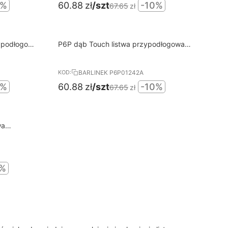
0%
60.88
zł
/szt
-10%
67.65
zł
10%
ypodłogowa
P6P dąb Touch listwa przypodłogowa
RABAT
BARLINEK
BARLINEK P6P01242A
KOD:
0%
60.88
zł
/szt
-10%
67.65
zł
wa
0%