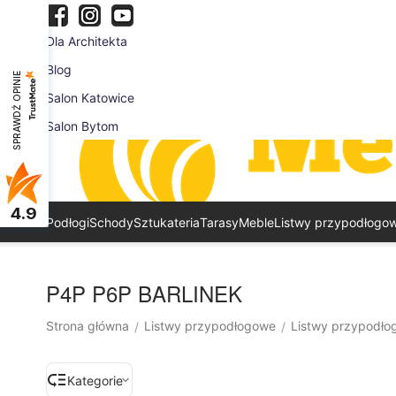
Dla Architekta
Blog
SPRAWDŹ OPINIE
Salon Katowice
Salon Bytom
4.9
Podłogi
Schody
Sztukateria
Tarasy
Meble
Listwy przypodłogo
P4P P6P BARLINEK
Strona główna
Listwy przypodłogowe
Listwy przypodło
/
/
Kategorie