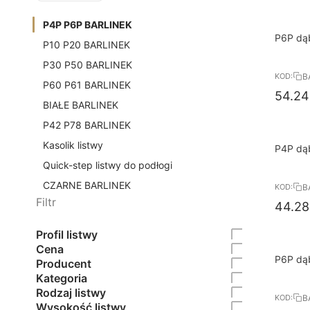
P4P P6P BARLINEK
10%
P6P dąb
P10 P20 BARLINEK
RABAT
BARLIN
P30 P50 BARLINEK
B
KOD:
P60 P61 BARLINEK
54.24
BIAŁE BARLINEK
P42 P78 BARLINEK
Kasolik listwy
10%
P4P dąb
RABAT
BARLIN
Quick-step listwy do podłogi
CZARNE BARLINEK
B
KOD:
Filtr
44.28
Profil listwy
Cena
10%
P6P dą
Producent
RABAT
BARLIN
Kategoria
Rodzaj listwy
B
KOD:
Wysokość listwy