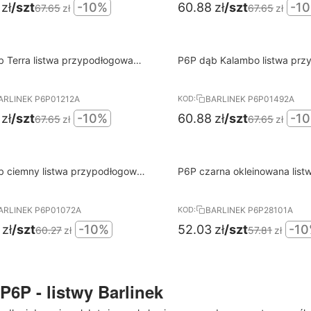
zł
/szt
-10%
60.88
zł
/szt
-1
67.65
zł
67.65
zł
10%
 Terra listwa przypodłogowa
P6P dąb Kalambo listwa prz
RABAT
EK
BARLINEK
ARLINEK P6P01212A
BARLINEK P6P01492A
KOD:
zł
/szt
-10%
60.88
zł
/szt
-1
67.65
zł
67.65
zł
10%
b ciemny listwa przypodłogowa
P6P czarna okleinowana list
RABAT
EK
przypodłogowa BARLINEK
ARLINEK P6P01072A
BARLINEK P6P28101A
KOD:
zł
/szt
-10%
52.03
zł
/szt
-1
60.27
zł
57.81
zł
 P6P - listwy Barlinek