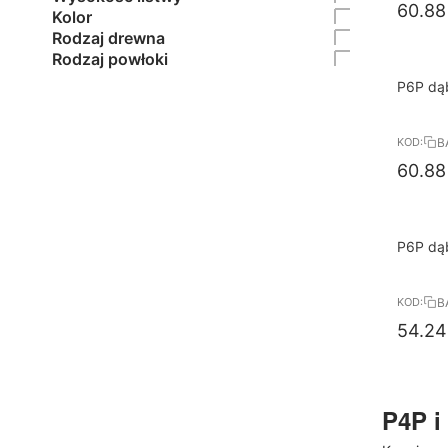
60.88
Kolor
Rodzaj drewna
Rodzaj powłoki
10%
P6P dąb
RABAT
BARLIN
B
KOD:
60.88
10%
P6P dą
RABAT
BARLIN
B
KOD:
54.24
P4P i