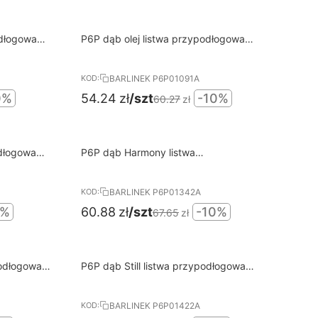
10%
odłogowa
P6P dąb olej listwa przypodłogowa
RABAT
BARLINEK
BARLINEK P6P01091A
KOD:
0%
54.24
zł
/szt
-10%
60.27
zł
10%
P6P dąb Harmony listwa
RABAT
przypodłogowa BARLINEK
BARLINEK P6P01342A
KOD:
0%
60.88
zł
/szt
-10%
67.65
zł
10%
podłogowa
P6P dąb Still listwa przypodłogowa
RABAT
BARLINEK
BARLINEK P6P01422A
KOD: