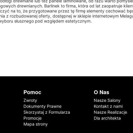
odłogi drewniane lub też panele laminowane, od razu warto pomyśleć
gowych drewnianych. Barlinek to firma, która od lat zaopatruje klien
iczyć na to, że przygotowane przez tę firmę elementy cechować bę
nia z rozbudowanej oferty, dostępnej w sklepie internetowym Mela
wyboru słusznego pod względem estetycznym.
Pomoc
O Nas
Zwroty
Nasze Salony
Dokumenty Prawne
Kontakt z nami
Skorzystaj z Formularza
Nasze Realizacje
Promocje
Dla architekta
Mapa strony