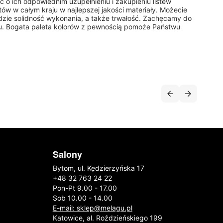
 o ich odpowiednim uzupełnieniu i zakupieniu listew
tów w całym kraju w najlepszej jakości materiały. Możecie
dzie solidność wykonania, a także trwałość. Zachęcamy do
gu. Bogata paleta kolorów z pewnością pomoże Państwu
Salony
Bytom, ul. Kędzierzyńska 17
+48 32 763 24 22
Pon-Pt 9.00 - 17.00
Sob 10.00 - 14.00
E-mail: sklep@melagu.pl
Katowice, al. Roździeńskiego 199