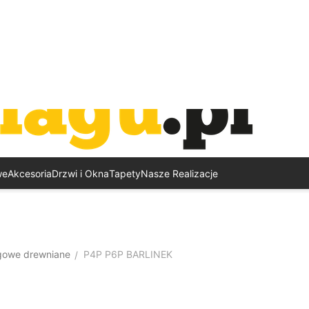
we
Akcesoria
Drzwi i Okna
Tapety
Nasze Realizacje
gowe drewniane
P4P P6P BARLINEK
/