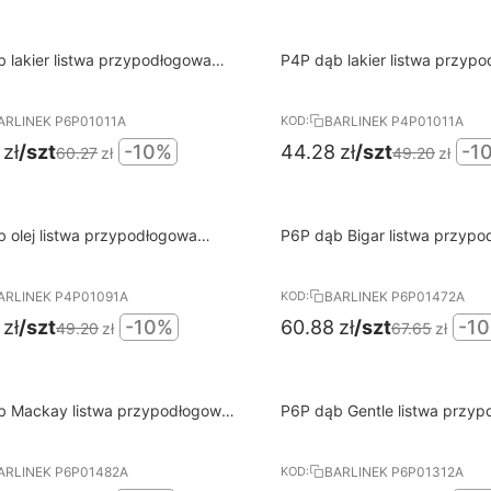
10%
 lakier listwa przypodłogowa
P4P dąb lakier listwa przyp
RABAT
EK
BALINEK
ARLINEK P6P01011A
BARLINEK P4P01011A
KOD:
zł
/szt
-10%
44.28
zł
/szt
-1
60.27
zł
49.20
zł
10%
 olej listwa przypodłogowa
P6P dąb Bigar listwa przypodłogowa
RABAT
EK
BARLINEK
ARLINEK P4P01091A
BARLINEK P6P01472A
KOD:
zł
/szt
-10%
60.88
zł
/szt
-1
49.20
zł
67.65
zł
10%
b Mackay listwa przypodłogowa
P6P dąb Gentle listwa przy
RABAT
EK
BARLINEK
ARLINEK P6P01482A
BARLINEK P6P01312A
KOD: