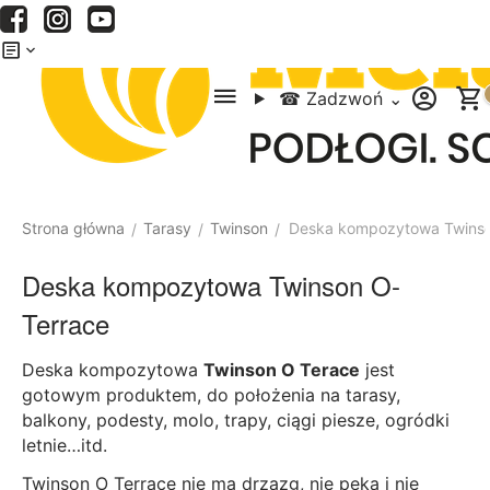
Menu
Szukaj
Koszyk
☎
Zadzwoń
⌄
Strona główna
Tarasy
Twinson
Deska kompozytowa Twinso
/
/
/
Deska kompozytowa Twinson O-
Terrace
Deska kompozytowa
Twinson O Terace
jest
gotowym produktem, do położenia na tarasy,
balkony, podesty, molo, trapy, ciągi piesze, ogródki
letnie…itd.
Twinson O Terrace nie ma drzazg, nie pęka i nie