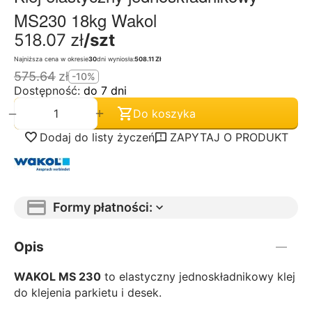
MS230 18kg Wakol
518.07
zł
/szt
Najniższa cena w okresie
30
dni wyniosła:
508.11 Zł
575.64
zł
-10%
Dostępność:
do 7 dni
+
−
Do koszyka
Dodaj do listy życzeń
ZAPYTAJ O PRODUKT
Formy płatności:
Opis
WAKOL MS 230
to elastyczny jednoskładnikowy klej
do klejenia parkietu i desek.