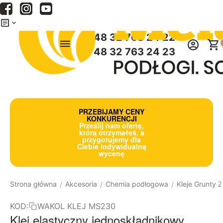
Menu
Szukaj
Koszyk
+48 32 763 24 22
+48 32 763 24 23
PRZEBIJAMY CENY
KONKURENCJI
Prześlij nam ofertę,
którą otrzymałeś, a
przygotujemy dla
Ciebie indywidualną
wycenę
Strona główna
Akcesoria
Chemia podłogowa
Kleje Grunty
/
/
/
KOD:
WAKOL KLEJ MS230
Klej elastyczny jednoskładnikowy