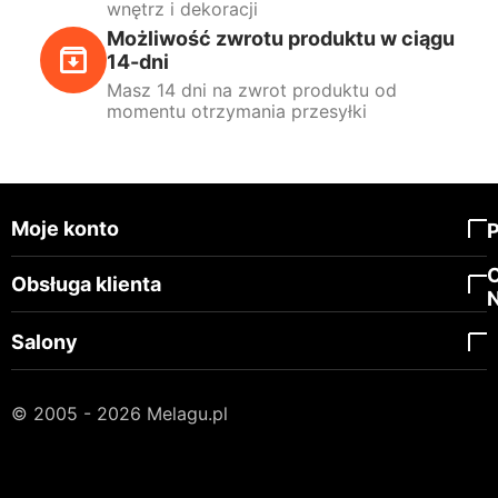
wnętrz i dekoracji
Możliwość zwrotu produktu w ciągu
14-dni
Masz 14 dni na zwrot produktu od
momentu otrzymania przesyłki
Moje konto
Obsługa klienta
Salony
© 2005 - 2026 Melagu.pl