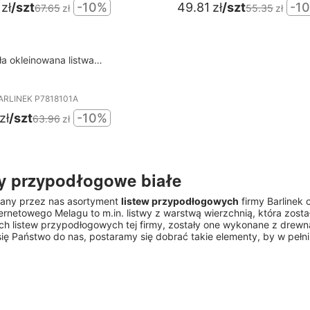
zł
/szt
-10%
49.81
zł
/szt
-1
67.65
zł
55.35
zł
ła okleinowana listwa
dłogowa BARLINEK
ARLINEK P7818101A
zł
/szt
-10%
63.96
zł
y przypodłogowe białe
any przez nas asortyment
listew przypodłogowych
firmy Barlinek 
ternetowego Melagu to m.in. listwy z warstwą wierzchnią, która zosta
ch listew przypodłogowych tej firmy, zostały one wykonane z drewn
 się Państwo do nas, postaramy się dobrać takie elementy, by w pełni