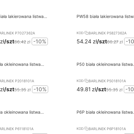
10%
ała lakierowana listwa
PW58 biała lakierowana listw
RABAT
dłogowa BARLINEK
przypodłogowa BARLINEK
ARLINEK P7027362A
BARLINEK P5827362A
KOD:
zł
/szt
-10%
54.24
zł
/szt
-1
66.42
zł
60.27
zł
10%
ła okleinowana listwa
P50 biała okleinowana listwa
RABAT
dłogowa BARLINEK
przypodłogowa BARLINEK
ARLINEK P2018101A
BARLINEK P5018101A
KOD:
zł
/szt
-10%
49.81
zł
/szt
-1
55.35
zł
55.35
zł
10%
ła okleinowana listwa
P6P biała okleinowana listwa
RABAT
dłogowa BARLINEK
przypodłogowa BARLINEK
ARLINEK P6118101A
BARLINEK P6P18101A
KOD: