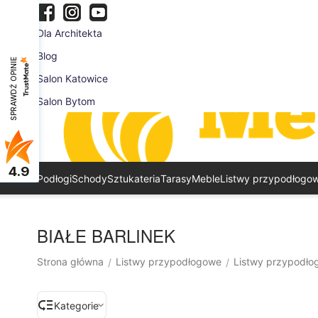
Dla Architekta
Blog
SPRAWDŹ OPINIE
Salon Katowice
Salon Bytom
4.9
Podłogi
Schody
Sztukateria
Tarasy
Meble
Listwy przypodłogo
BIAŁE BARLINEK
Strona główna
Listwy przypodłogowe
Listwy przypodło
/
/
Kategorie