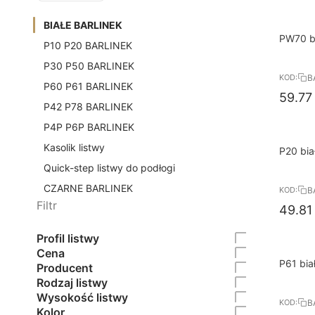
BIAŁE BARLINEK
10%
PW70 bi
P10 P20 BARLINEK
RABAT
przypo
P30 P50 BARLINEK
B
KOD:
P60 P61 BARLINEK
59.77
P42 P78 BARLINEK
P4P P6P BARLINEK
Kasolik listwy
10%
P20 bia
RABAT
przypo
Quick-step listwy do podłogi
CZARNE BARLINEK
B
KOD:
Filtr
49.81
Profil listwy
Cena
10%
P61 bia
Producent
RABAT
przypo
Rodzaj listwy
Wysokość listwy
B
KOD:
Kolor