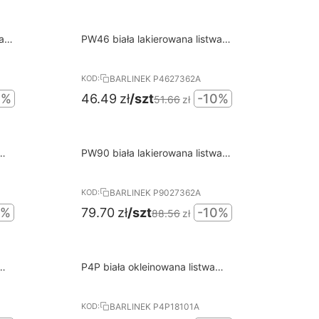
10%
a
PW46 biała lakierowana listwa
RABAT
przypodłogowa BARLINEK
BARLINEK P4627362A
KOD:
0%
46.49
zł
/szt
-10%
51.66
zł
10%
PW90 biała lakierowana listwa
RABAT
przypodłogowa BARLINEK
BARLINEK P9027362A
KOD:
0%
79.70
zł
/szt
-10%
88.56
zł
10%
P4P biała okleinowana listwa
RABAT
przypodłogowa BARLINEK
BARLINEK P4P18101A
KOD: