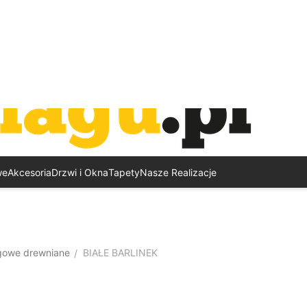
we
Akcesoria
Drzwi i Okna
Tapety
Nasze Realizacje
gowe drewniane
BIAŁE BARLINEK
/