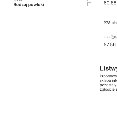
60.88
Rodzaj powłoki
10%
P78 bia
RABAT
przypo
B
KOD:
57.56
Listw
Proponow
sklepu in
pozostały
zgłosicie