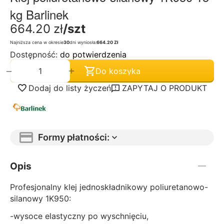
kg Barlinek
664.20
zł
/szt
Najniższa cena w okresie
30
dni wyniosła:
664.20 Zł
Dostępność:
do potwierdzenia
+
−
Do koszyka
Dodaj do listy życzeń
ZAPYTAJ O PRODUKT
Formy płatności:
Opis
Profesjonalny klej jednoskładnikowy poliuretanowo-
silanowy 1K950:
-wysoce elastyczny po wyschnięciu,