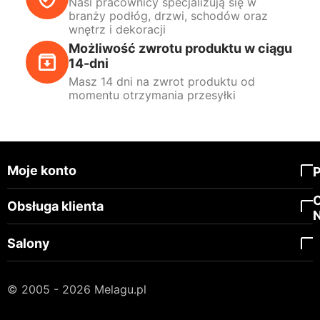
Nasi pracownicy specjalizują się w
branży podłóg, drzwi, schodów oraz
wnętrz i dekoracji
Możliwość zwrotu produktu w ciągu
14-dni
Masz 14 dni na zwrot produktu od
momentu otrzymania przesyłki
Moje konto
Obsługa klienta
Salony
© 2005 - 2026 Melagu.pl