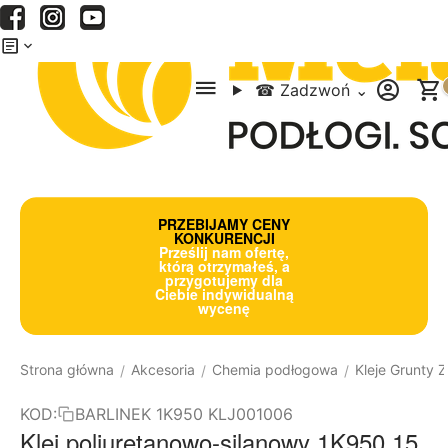
Menu
Szukaj
Koszyk
☎
Zadzwoń
⌄
PRZEBIJAMY CENY
KONKURENCJI
Prześlij nam ofertę,
którą otrzymałeś, a
przygotujemy dla
Ciebie indywidualną
wycenę
Strona główna
Akcesoria
Chemia podłogowa
Kleje Grunty
/
/
/
KOD:
BARLINEK 1K950 KLJ001006
Klej poliuretanowo-silanowy 1K950 15