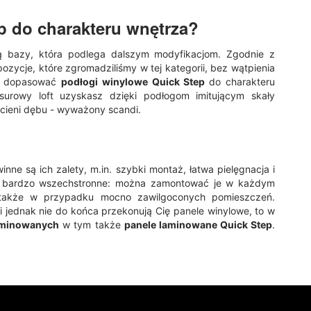
p
do charakteru wnętrza?
ią bazy, która podlega dalszym modyfikacjom. Zgodnie z
zycje, które zgromadziliśmy w tej kategorii, bez wątpienia
ak dopasować
podłogi
winylowe Quick Step
do charakteru
 surowy loft uzyskasz dzięki podłogom imitującym skały
odcieni dębu - wyważony scandi.
ne są ich zalety, m.in. szybki montaż, łatwa pielęgnacja i
są bardzo wszechstronne: można zamontować je w każdym
 także w przypadku mocno zawilgoconych pomieszczeń.
li jednak nie do końca przekonują Cię panele winylowe, to w
aminowanych
w tym także
panele laminowane Quick Step
.