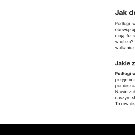
Jak 
Podłogi 
obowiązuj
mają
to 
wnętrza?
wulkanicz
Jakie 
Podłogi 
przyjemn
pomieszc
Nawierzch
naszym sk
To równie