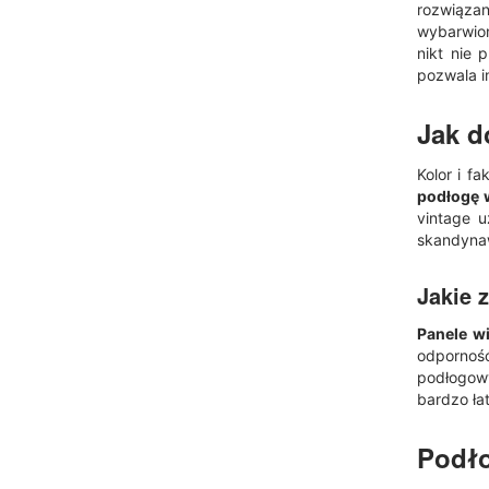
rozwiąza
wybarwion
nikt nie 
pozwala i
Jak 
Kolor i f
podłogę 
vintage 
skandyna
Jakie 
Panele w
odporność
podłogowy
bardzo ła
Podło