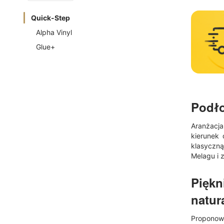
Quick-Step
Alpha Vinyl
Glue+
Podło
Aranżacja
kierunek 
klasyczną
Melagu i 
Piękn
natur
Proponow