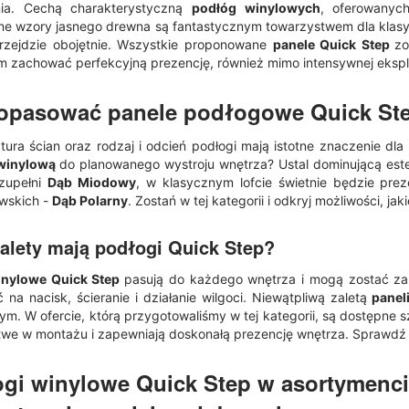
nia. Cechą charakterystyczną
podłóg winylowych
, oferowanyc
e wzory jasnego drewna są fantastycznym towarzystwem dla klas
przejdzie obojętnie. Wszystkie proponowane
panele Quick Step
zo
m zachować perfekcyjną prezencję, również mimo intensywnej eksplo
dopasować
panele podłogowe Quick St
aktura ścian oraz rodzaj i odcień podłogi mają istotne znaczenie d
winylową
do planowanego wystroju wnętrza? Ustal dominującą estet
uzupełni
Dąb Miodowy
, w klasycznym lofcie świetnie będzie pre
wskich -
Dąb Polarny
. Zostań w tej kategorii i odkryj możliwości, 
zalety mają
podłogi Quick Step
?
inylowe Quick Step
pasują do każdego wnętrza i mogą zostać 
 na nacisk, ścieranie i działanie wilgoci. Niewątpliwą zaletą
panel
m. W ofercie, którą przygotowaliśmy w tej kategorii, są dostępne 
twe w montażu i zapewniają doskonałą prezencję wnętrza. Sprawdź s
gi winylowe Quick Step
w asortymencie