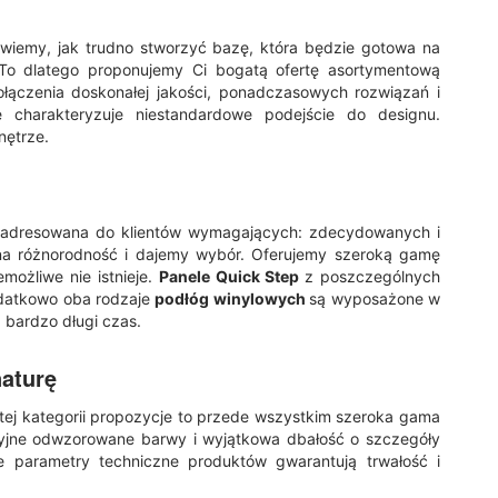
wiemy, jak trudno stworzyć bazę, która będzie gotowa na
 To dlatego proponujemy Ci bogatą ofertę asortymentową
ołączenia doskonałej jakości, ponadczasowych rozwiązań i
re charakteryzuje niestandardowe podejście do designu.
nętrze.
 adresowana do klientów wymagających: zdecydowanych i
na różnorodność i dajemy wybór. Oferujemy szeroką gamę
emożliwe nie istnieje.
Panele Quick Step
z poszczególnych
Dodatkowo oba rodzaje
podłóg winylowych
są wyposażone w
 bardzo długi czas.
naturę
 tej kategorii propozycje to przede wszystkim szeroka gama
kcyjne odwzorowane barwy i wyjątkowa dbałość o szczegóły
re parametry techniczne produktów gwarantują trwałość i