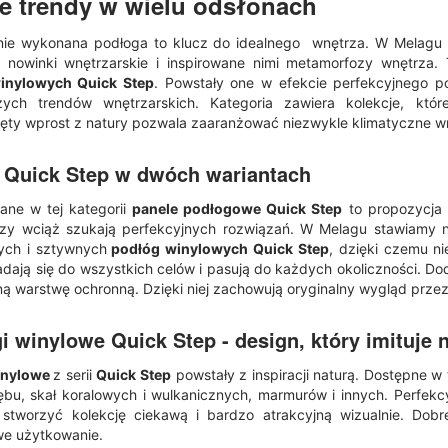
e trendy w wielu odsłonach
nie wykonana podłoga to klucz do idealnego wnętrza. W Melagu 
 nowinki wnętrzarskie i inspirowane nimi metamorfozy wnętrza.
inylowych Quick Step
. Powstały one w efekcie perfekcyjnego p
szych trendów wnętrzarskich. Kategoria zawiera kolekcje, któ
ęty wprost z natury pozwala zaaranżować niezwykle klimatyczne w
 Quick Step
w dwóch wariantach
ane w tej kategorii
panele podłogowe Quick Step
to propozycja
órzy wciąż szukają perfekcyjnych rozwiązań. W Melagu stawiamy 
ych i sztywnych
podłóg winylowych Quick Step
, dzięki czemu ni
nadają się do wszystkich celów i pasują do każdych okoliczności. 
ą warstwę ochronną. Dzięki niej zachowują oryginalny wygląd przez
i winylowe Quick Step
- design, który imituje 
inylowe
z serii
Quick Step
powstały z inspiracji naturą. Dostępne w
ębu, skał koralowych i wulkanicznych, marmurów i innych. Perfe
 stworzyć kolekcję ciekawą i bardzo atrakcyjną wizualnie. Dob
we użytkowanie.