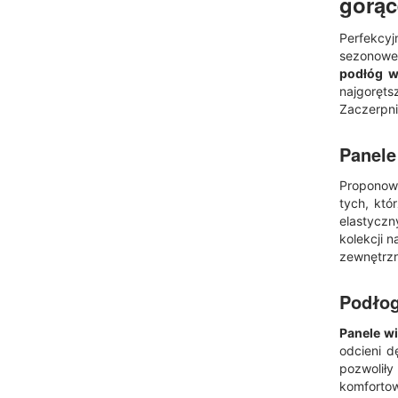
gorąc
Perfekcyj
sezonowe
podłóg w
najgoręt
Zaczerpni
Panele
Proponow
tych, kt
elastyczn
kolekcji 
zewnętrzn
Podłog
Panele w
odcieni d
pozwoliły
komforto