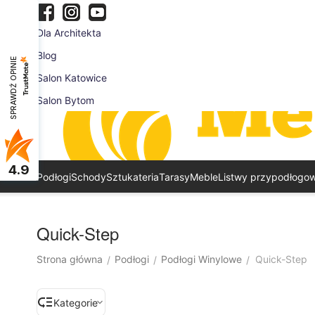
Dla Architekta
Blog
SPRAWDŹ OPINIE
Salon Katowice
Salon Bytom
4.9
Podłogi
Schody
Sztukateria
Tarasy
Meble
Listwy przypodłogo
Quick-Step
Strona główna
Podłogi
Podłogi Winylowe
Quick-Step
/
/
/
Kategorie