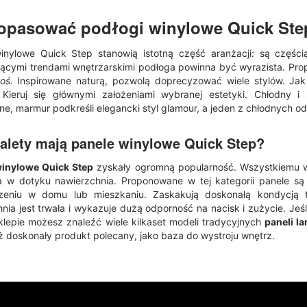
dopasować
podłogi winylowe Quick Ste
winylowe Quick Step stanowią istotną część aranżacji: są częśc
ącymi trendami wnętrzarskimi podłoga powinna być wyrazista. Propo
coś.
Inspirowane naturą, pozwolą doprecyzować wiele stylów. J
 Kieruj się głównymi założeniami wybranej estetyki. Chłodny i
ne, marmur podkreśli elegancki styl glamour, a jeden z chłodnych 
zalety mają
panele winylowe Quick Step
?
winylowe Quick Step
zyskały ogromną popularność. Wszystkiemu win
a w dotyku nawierzchnia. Proponowane w tej kategorii panele 
zeniu w domu lub mieszkaniu. Zaskakują doskonałą kondycją
nia jest trwała i wykazuje dużą odporność na nacisk i zużycie. Jeś
lepie możesz znaleźć wiele kilkaset modeli tradycyjnych
paneli l
ż doskonały produkt polecany, jako baza do wystroju wnętrz.