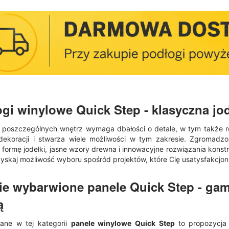
gi winylowe Quick Step
- klasyczna jo
 poszczególnych wnętrz wymaga dbałości o detale, w tym także ro
dekoracji i stwarza wiele możliwości w tym zakresie. Zgromadzo
 formę jodełki, jasne wzory drewna i innowacyjne rozwiązania kons
zyskaj możliwość wyboru spośród projektów, które Cię usatysfakcjon
ie wybarwione
panele Quick Step
- gam
ą
ane w tej kategorii
panele winylowe Quick Step
to propozycja