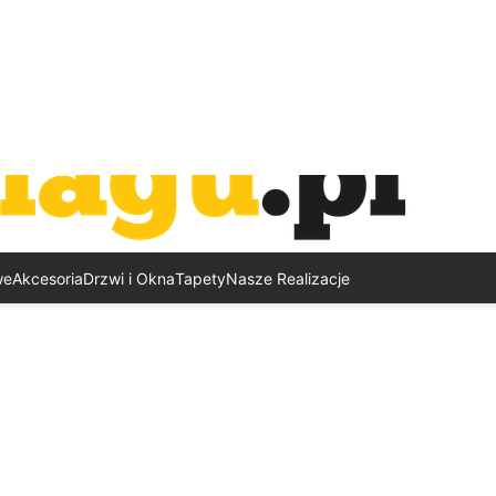
we
Akcesoria
Drzwi i Okna
Tapety
Nasze Realizacje