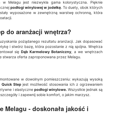
h w Melagu jest niezwykła gama kolorystyczna. Pięknie
ycznej
podłogi winylowej w jodełkę
. To duety, obok których
stały wyposażone w zewnętrzną warstwę ochronną, która
atacji.
ep
do aranżacji wnętrza?
la uzyskania pożądanego rezultatu aranżacji. Jak dopasować
ykę i stwórz bazę, która pozostanie z nią spójna. Wnętrza
zentował się
Dąb Karmelowy Botaniczny
, a we wnętrzach
jakie stwarza oferta zaproponowana przez Melagu.
zamontowane w dowolnym pomieszczeniu: wykazują wysoką
i Quick Step
jest możliwość stosowania ich z ogrzewaniem
sztywne i elastyczne
podłogi winylowe.
Wszystkie jednak są
zczegóły i zapewnij sobie komfort, o jakim marzysz.
 Melagu - doskonała jakość i