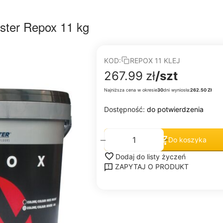
ister Repox 11 kg
KOD:
REPOX 11 KLEJ
267.99
zł
/szt
Najniższa cena w okresie
30
dni wyniosła:
262.50 Zł
Dostępność:
do potwierdzenia
+
−
Do koszyka
Dodaj do listy życzeń
ZAPYTAJ O PRODUKT