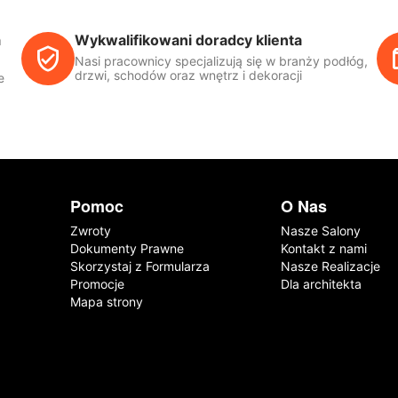
a
Wykwalifikowani doradcy klienta
Nasi pracownicy specjalizują się w branży podłóg,
drzwi, schodów oraz wnętrz i dekoracji
e
Pomoc
O Nas
Zwroty
Nasze Salony
Dokumenty Prawne
Kontakt z nami
Skorzystaj z Formularza
Nasze Realizacje
Promocje
Dla architekta
Mapa strony