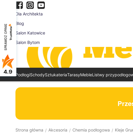
Dla Architekta
Blog
SPRAWDŹ OPINIE
Salon Katowice
Salon Bytom
4.9
Podłogi
Schody
Sztukateria
Tarasy
Meble
Listwy przypodłogo
Prześ
Strona główna
Akcesoria
Chemia podłogowa
Kleje Gr
/
/
/