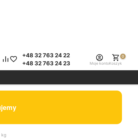
+48 32 763 24 22
0
+48 32 763 24 23
Moje konto
Koszyk
tujemy
1 kg