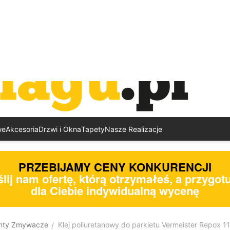
we
Akcesoria
Drzwi i Okna
Tapety
Nasze Realizacje
PRZEBIJAMY CENY KONKURENCJI
lij nam ofertę, którą otrzymałeś, a przygo
dla Ciebie indywidualną wycenę
unty Zmywacze
Klej poliuretanowy do parkietu Vermeister Repox 1
/