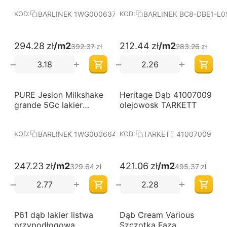
barlinecka
BARLINEK 1WG000637
BARLINEK BC8-DBE1-L0
KOD:
KOD:
294.28
zł
/m2
212.44
zł
/m2
392.37
zł
283.26
zł
+
+
−
−
-25%
-15%
PURE Jesion Milkshake
Darmowa dostawa 
Heritage Dąb 41007009
Darmowa dostawa 
od 60 m2
od 60 m2
grande 5Gc lakier
olejowosk TARKETT
matowy deska
barlinecka
BARLINEK 1WG000664
TARKETT 41007009
KOD:
KOD:
247.23
zł
/m2
421.06
zł
/m2
329.64
zł
495.37
zł
+
+
−
−
-10%
-25%
P61 dąb lakier listwa
Dąb Cream Various
Darmowa dostawa 
od 60 m2
przypodłogowa
Szczotka Faza