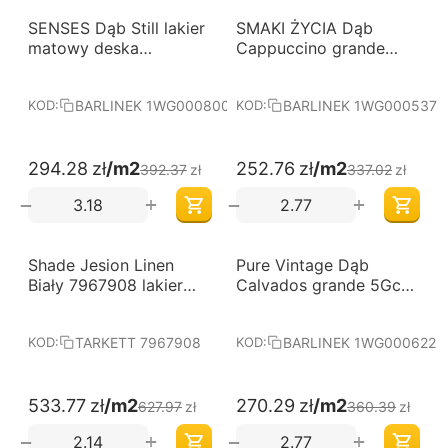
-25%
-25%
SENSES Dąb Still lakier
Darmowa dostawa 
SMAKI ŻYCIA Dąb
Darmowa dostawa 
od 60 m2
od 60 m2
matowy deska
Cappuccino grande
BARLINEK
lakier matowy deska
barlinecka
BARLINEK 1WG000800
BARLINEK 1WG000537
KOD:
KOD:
294.28
zł
/m2
252.76
zł
/m2
392.37
zł
337.02
zł
+
+
−
−
-15%
-25%
Shade Jesion Linen
Darmowa dostawa 
Pure Vintage Dąb
Darmowa dostawa 
od 60 m2
od 60 m2
Biały 7967908 lakier
Calvados grande 5Gc
matowy Tarkett
olej naturalny oxy
deska barlinecka
TARKETT 7967908
BARLINEK 1WG000622
KOD:
KOD:
533.77
zł
/m2
270.29
zł
/m2
627.97
zł
360.39
zł
+
+
−
−