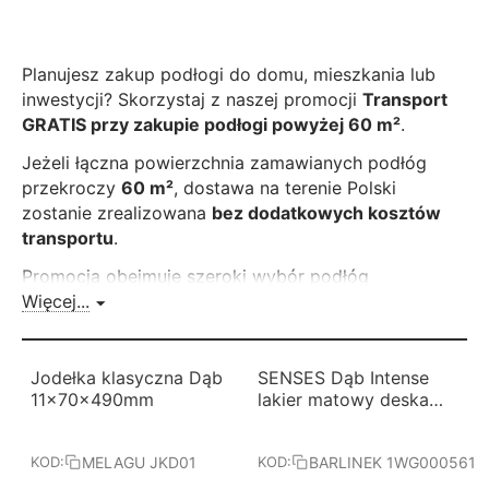
Planujesz zakup podłogi do domu, mieszkania lub
inwestycji? Skorzystaj z naszej promocji
Transport
GRATIS przy zakupie podłogi powyżej 60 m²
.
Jeżeli łączna powierzchnia zamawianych podłóg
przekroczy
60 m²
, dostawa na terenie Polski
zostanie zrealizowana
bez dodatkowych kosztów
transportu
.
Promocja obejmuje szeroki wybór podłóg
dostępnych w naszej ofercie, w tym:
Więcej...
podłogi laminowane,
podłogi winylowe (LVT),
-7%
-25%
Jodełka klasyczna Dąb
Darmowa dostawa 
SENSES Dąb Intense
Darmowa dostawa 
od 60 m2
od 60 m2
11x70x490mm
lakier matowy deska
podłogi hybrydowe,
BARLINEK
podłogi drewniane.
MELAGU JKD01
BARLINEK 1WG000561
KOD:
KOD:
Warunki promocji