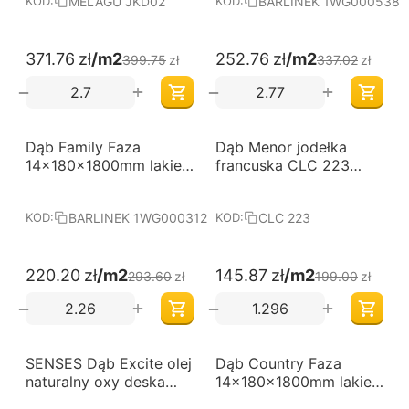
MELAGU JKD02
BARLINEK 1WG000538
KOD:
KOD:
371.76
zł
/m2
252.76
zł
/m2
399.75
zł
337.02
zł
+
+
−
−
-25%
-27%
Dąb Family Faza
Darmowa dostawa 
Dąb Menor jodełka
Darmowa dostawa 
od 60 m2
od 60 m2
14x180x1800mm lakier
francuska CLC 223
matowy deska
Arbiton
barlinecka
BARLINEK 1WG000312
CLC 223
KOD:
KOD:
220.20
zł
/m2
145.87
zł
/m2
293.60
zł
199.00
zł
+
+
−
−
-25%
-25%
SENSES Dąb Excite olej
Darmowa dostawa 
Dąb Country Faza
Darmowa dostawa 
od 60 m2
od 60 m2
naturalny oxy deska
14x180x1800mm lakier
BARLINEK
matowy deska