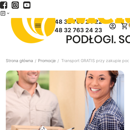
Menu
Szukaj
Koszyk
+48 32 763 24 22
+48 32 763 24 23
Strona główna
Promocje
Transport GRATIS przy zakupie pod
/
/