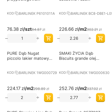
BARLINEK
14x180x1800mm lakier
matowy deska
BARLINEK P6101011A
BARLINEK BC8-DBE1-L0
KOD:
KOD:
barlinecka
76.38
zł
/szt
226.66
zł
/m2
84.87
zł
302.21
zł
+
+
−
−
-25%
-25%
PURE Dąb Nugat
Darmowa dostawa 
SMAKI ŻYCIA Dąb
Darmowa dostawa 
od 60 m2
od 60 m2
piccolo lakier matowy
Biscuits grande olej
deska barlinecka
naturalny deska
barlinecka
BARLINEK 1WG000729
BARLINEK 1WG000630
KOD:
KOD:
224.17
zł
/m2
252.76
zł
/m2
298.89
zł
337.02
zł
+
+
−
−
-15%
Darmowa dostawa 
Darmowa dostawa 