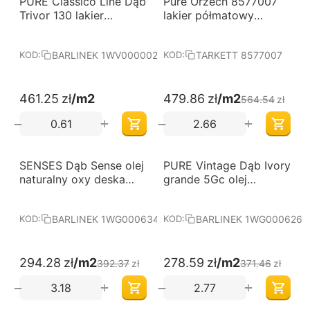
PURE Classico Line Dąb
Pure Orzech 8577007
od 60 m2
od 60 m2
Trivor 130 lakier
lakier półmatowy
matowy jodła francuska
Tarkett
deska barlinecka
BARLINEK 1WV000002
TARKETT 8577007
KOD:
KOD:
461.25
zł
/m2
479.86
zł
/m2
564.54
zł
+
+
−
−
-25%
-25%
SENSES Dąb Sense olej
Darmowa dostawa 
PURE Vintage Dąb Ivory
Darmowa dostawa 
od 60 m2
od 60 m2
naturalny oxy deska
grande 5Gc olej
BARLINEK
naturalny deska
barlinecka
BARLINEK 1WG000634
BARLINEK 1WG000626
KOD:
KOD:
294.28
zł
/m2
278.59
zł
/m2
392.37
zł
371.46
zł
+
+
−
−