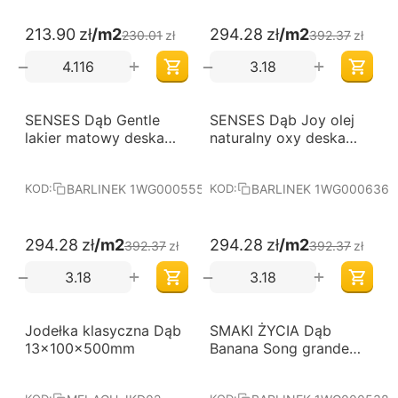
darmowa dostawa obowiązuje przy zakupie
213.90
zł
/m2
294.28
zł
/m2
230.01
zł
392.37
zł
podłóg o łącznej powierzchni
powyżej 60 m²
,
+
+
−
−
koszt transportu zostanie naliczony jako
0 zł
po
spełnieniu warunków promocji,
-25%
-25%
SENSES Dąb Gentle
Darmowa dostawa 
SENSES Dąb Joy olej
Darmowa dostawa 
promocja dotyczy dostaw realizowanych na
od 60 m2
od 60 m2
lakier matowy deska
naturalny oxy deska
terenie Polski,
BARLINEK
BARLINEK
promocja może łączyć się z wybranymi akcjami
promocyjnymi, o ile ich regulamin nie stanowi
BARLINEK 1WG000555
BARLINEK 1WG000636
KOD:
KOD:
inaczej.
Zamów wymarzoną podłogę i skorzystaj z
darmowej
294.28
zł
/m2
294.28
zł
/m2
392.37
zł
392.37
zł
dostawy
przy większych zakupach.
+
+
−
−
-7%
-25%
Jodełka klasyczna Dąb
Darmowa dostawa 
SMAKI ŻYCIA Dąb
Darmowa dostawa 
od 60 m2
od 60 m2
13x100x500mm
Banana Song grande
lakier matowy deska
barlinecka