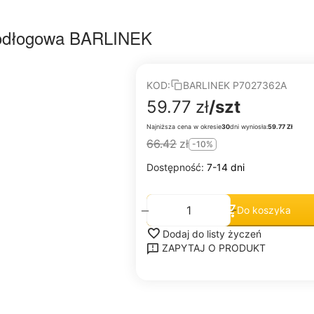
ypodłogowa BARLINEK
KOD:
BARLINEK P7027362A
59.77
zł
/szt
Najniższa cena w okresie
30
dni wyniosła:
59.77 Zł
66.42
zł
-10%
Dostępność:
7-14 dni
+
−
Do koszyka
Dodaj do listy życzeń
ZAPYTAJ O PRODUKT