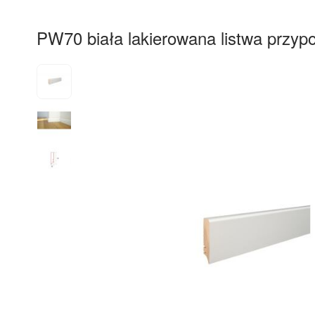
PW70 biała lakierowana listwa prz
10%
RABAT