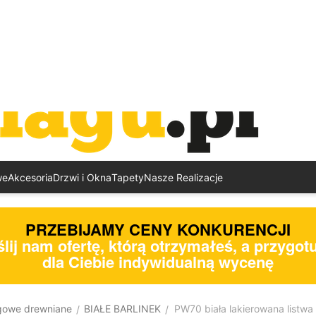
we
Akcesoria
Drzwi i Okna
Tapety
Nasze Realizacje
PRZEBIJAMY CENY KONKURENCJI
lij nam ofertę, którą otrzymałeś, a przygo
dla Ciebie indywidualną wycenę
gowe drewniane
BIAŁE BARLINEK
PW70 biała lakierowana list
/
/