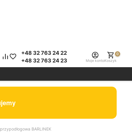
+48 32 763 24 22
0
+48 32 763 24 23
Moje konto
Koszyk
tujemy
wa przypodłogowa BARLINEK