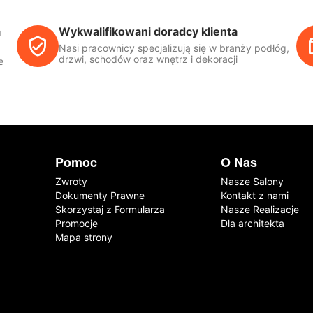
a
Wykwalifikowani doradcy klienta
Nasi pracownicy specjalizują się w branży podłóg,
drzwi, schodów oraz wnętrz i dekoracji
e
Pomoc
O Nas
Zwroty
Nasze Salony
Dokumenty Prawne
Kontakt z nami
Skorzystaj z Formularza
Nasze Realizacje
Promocje
Dla architekta
Mapa strony