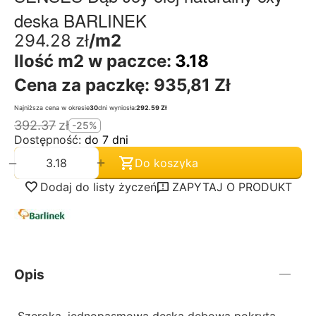
deska BARLINEK
294.28
zł
/m2
Ilość m2 w paczce:
3.18
Cena za paczkę:
935,81 Zł
Najniższa cena w okresie
30
dni wyniosła:
292.59 Zł
392.37
zł
-25%
Dostępność:
do 7 dni
+
−
Do koszyka
Dodaj do listy życzeń
ZAPYTAJ O PRODUKT
Opis