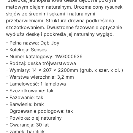
Szeroka, jednopasmowa deska dębowa pokryta
matowym olejem naturalnym. Urozmaicony rysunek
słojów ze średnimi sękami i naturalnymi
przebarwieniami. Struktura drewna podkreślona
szczotkowaniem. Dwustronne fazowanie optycznie
wydłuża deskę i podkreśla jej naturalny wygląd.
- Pełna nazwa: Dąb Joy
- Kolekcja: Senses
- Numer katalogowy: 1WG000636
- Rodzaj: deska trójwarstwowa
- Wymiary: 14 x 207 x 2200mm (grub. x szer. x dł. )
- Warstwa wierzchnia: 3,2 mm
- Lamelowość: 1-lamelowa
- Szczotkowanie: tak
- Fazowanie: tak
- Barwienie: brak
- Ogrzewanie podłogowe: tak
- Powłoka: olej naturalny
- Gwarancja: 30 lat
- zamek: barclick