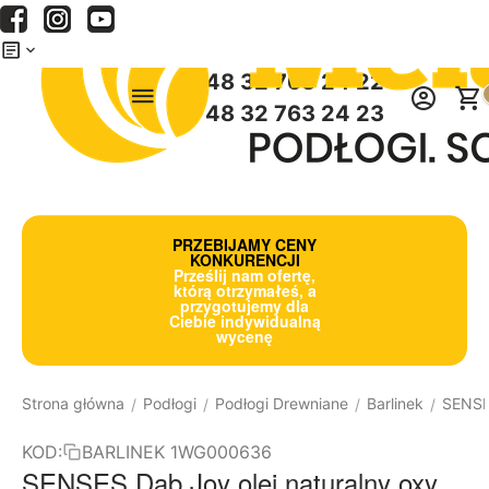
Menu
Szukaj
Koszyk
+48 32 763 24 22
+48 32 763 24 23
PRZEBIJAMY CENY
KONKURENCJI
Prześlij nam ofertę,
którą otrzymałeś, a
przygotujemy dla
Ciebie indywidualną
wycenę
Strona główna
Podłogi
Podłogi Drewniane
Barlinek
SENS
/
/
/
/
KOD:
BARLINEK 1WG000636
SENSES Dąb Joy olej naturalny oxy