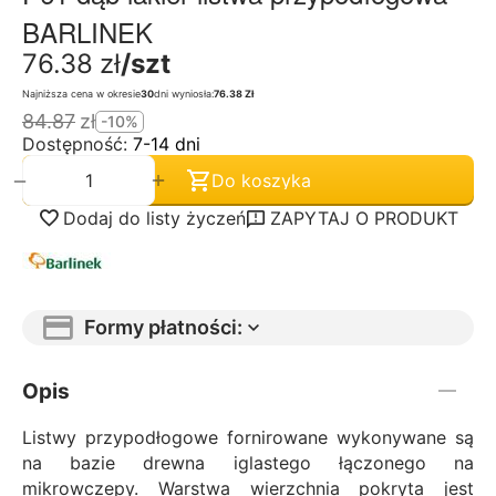
BARLINEK
76.38
zł
/szt
Najniższa cena w okresie
30
dni wyniosła:
76.38 Zł
84.87
zł
-10%
Dostępność:
7-14 dni
+
−
Do koszyka
Dodaj do listy życzeń
ZAPYTAJ O PRODUKT
Formy płatności:
Opis
Listwy przypodłogowe fornirowane wykonywane są
na bazie drewna iglastego łączonego na
mikrowczepy. Warstwa wierzchnia pokryta jest