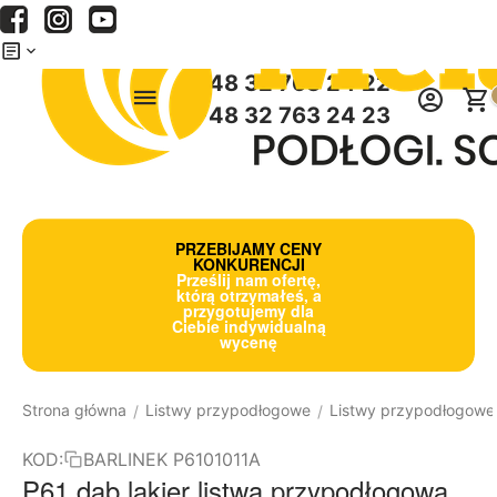
Menu
Szukaj
Koszyk
+48 32 763 24 22
+48 32 763 24 23
PRZEBIJAMY CENY
KONKURENCJI
Prześlij nam ofertę,
którą otrzymałeś, a
przygotujemy dla
Ciebie indywidualną
wycenę
Strona główna
Listwy przypodłogowe
Listwy przypodłogowe
/
/
KOD:
BARLINEK P6101011A
P61 dąb lakier listwa przypodłogowa