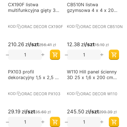
-18%
-18%
CX190F listwa
CB510N listwa
multifunkcyjna gięty 3 x
gzymsowa 4 x 4 x 200
2 x 200 cm ORAC
cm ORAC BASIXX
AXXENT
ORAC DECOR CX190F
ORAC DECOR CB510N
KOD:
KOD:
210.26
zł
/szt
12.38
zł
/szt
256.41
zł
15.10
zł
+
+
−
−
-18%
-18%
PX103 profil
W110 Hill panel ścienny
dekoracyjny 1,5 x 2,5 x
3D 25 x 1,6 x 200 cm
200 cm ORAC AXXENT
ORAC
ORAC DECOR PX103
ORAC DECOR W110
KOD:
KOD:
29.19
zł
/szt
245.50
zł
/szt
35.60
zł
299.39
zł
+
+
−
−