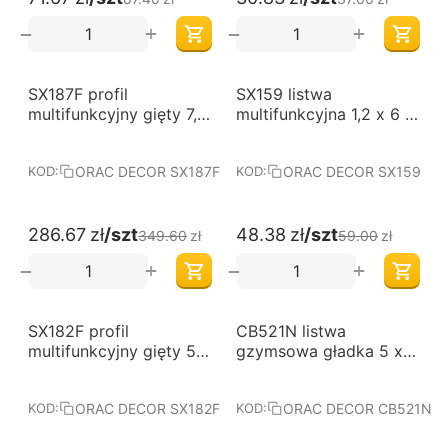
+
+
−
−
-18%
-18%
SX187F profil
SX159 listwa
multifunkcyjny gięty 7,5
multifunkcyjna 1,2 x 6 x
x 1,2 x 200 cm ORAC
200 cm ORAC AXXENT
AXXENT
ORAC DECOR SX187F
ORAC DECOR SX159
KOD:
KOD:
286.67
zł
/szt
48.38
zł
/szt
349.60
zł
59.00
zł
+
+
−
−
-18%
-18%
SX182F profil
CB521N listwa
multifunkcyjny gięty 5 x
gzymsowa gładka 5 x 5
1,3 x 200 cm ORAC
x 200 cm ORAC BASIXX
AXXENT
ORAC DECOR SX182F
ORAC DECOR CB521N
KOD:
KOD: