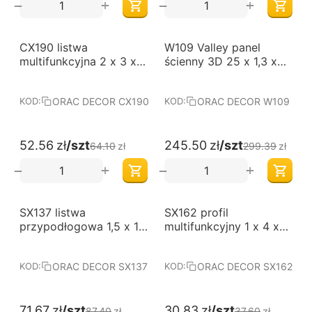
+
+
−
−
-18%
-18%
CX190 listwa
W109 Valley panel
multifunkcyjna 2 x 3 x
ścienny 3D 25 x 1,3 x
200 cm ORAC AXXENT
200 cm ORAC
ORAC DECOR CX190
ORAC DECOR W109
KOD:
KOD:
52.56
zł
/szt
245.50
zł
/szt
64.10
zł
299.39
zł
+
+
−
−
-18%
-18%
SX137 listwa
SX162 profil
przypodłogowa 1,5 x 10
multifunkcyjny 1 x 4 x
x 200 cm ORAC
200 cm ORAC AXXENT
AXXENT
ORAC DECOR SX137
ORAC DECOR SX162
KOD:
KOD:
71.67
zł
/szt
30.83
zł
/szt
87.40
zł
37.60
zł