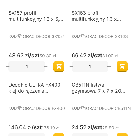
-18%
-18%
SX157 profil
SX163 profil
multifunkcyjny 1,3 x 6,5
multifunkcyjny 1,3 x
x 200 cm ORAC
10,2 x 200 cm ORAC
AXXENT
AXXENT
ORAC DECOR SX157
ORAC DECOR SX163
KOD:
KOD:
48.63
zł
/szt
66.42
zł
/szt
59.30
zł
81.00
zł
+
+
−
−
-18%
-18%
DecoFix ULTRA FX400
CB511N listwa
klej do łączenia
gzymsowa 7 x 7 x 200
sztukaterii Orac Decor
cm ORAC BASIXX
ORAC DECOR FX400
ORAC DECOR CB511N
KOD:
KOD:
146.04
zł
/szt
24.52
zł
/szt
178.10
zł
29.90
zł