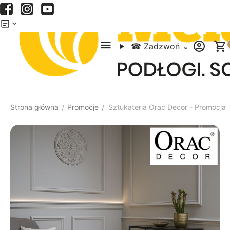
Menu
Szukaj
Koszyk
☎
Zadzwoń
⌄
Strona główna
Promocje
Sztukateria Orac Decor - Promocja 
/
/