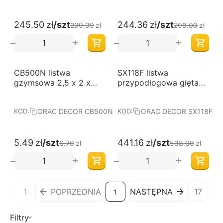
245.50
zł
/szt
244.36
zł
/szt
299.39
zł
298.00
zł
+
+
−
−
-18%
-18%
CB500N listwa
SX118F listwa
gzymsowa 2,5 x 2 x
przypodłogowa gięta
200 cm ORAC BASIXX
1,8 x 14 x 200 cm ORAC
LUXXUS
ORAC DECOR CB500N
ORAC DECOR SX118F
KOD:
KOD:
5.49
zł
/szt
441.16
zł
/szt
6.70
zł
538.00
zł
+
+
−
−
1
POPRZEDNIA
NASTĘPNA
17
1
Filtry