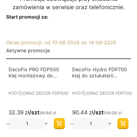
zamówienia w serwisi
e oraz telefonicznie.
Start promocji za:
Okres promocji: od 10-08-2026 do 14-08-2026
Aktywne promocje
-18%
-18%
DecoFix PRO FDP500
DecoFix Hydro FDP700
klej montażowy do
klej do sztukaterii
sztukaterii Orac Decor
zewnętrznej Orac Decor
ORAC DECOR FDP500
ORAC DECOR FDP700
KOD:
KOD:
32.39
zł
/szt
90.44
zł
/szt
39.50
zł
110.29
zł
+
+
−
−