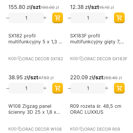
155.80
zł
/szt
12.38
zł
/szt
190.00
zł
15.10
zł
+
+
−
−
-18%
-18%
SX182 profil
SX183F profil
multifunkcyjny 5 x 1,3 x
multifunkcyjny gięty 7,5
200 cm ORAC AXXENT
x 1,3 x 200 cm ORAC
AXXENT
ORAC DECOR SX182
ORAC DECOR SX183F
KOD:
KOD:
38.95
zł
/szt
220.09
zł
/szt
47.50
zł
268.40
zł
+
+
−
−
-18%
-18%
W108 Zigzag panel
R09 rozeta śr. 48,5 cm
ścienny 3D 25 x 1,8 x
ORAC LUXXUS
200 cm ORAC
ORAC DECOR W108
ORAC DECOR R09
KOD:
KOD: