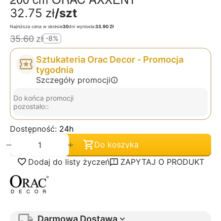
32.75
zł
/szt
Najniższa cena w okresie
30
dni wyniosła:
33.90 Zł
35.60
zł
-8%
Sztukateria Orac Decor - Promocja
tygodnia
Szczegóły promocji
Do końca promocji
pozostało::
Dostępność:
24h
+
−
Do koszyka
Dodaj do listy życzeń
ZAPYTAJ O PRODUKT
Darmowa Dostawa