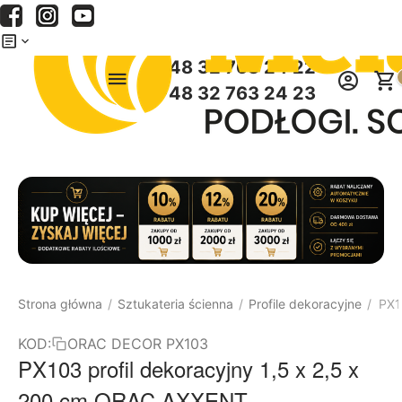
Menu
Szukaj
Koszyk
+48 32 763 24 22
+48 32 763 24 23
Strona główna
Sztukateria ścienna
Profile dekoracyjne
PX1
/
/
/
KOD:
ORAC DECOR PX103
PX103 profil dekoracyjny 1,5 x 2,5 x
200 cm ORAC AXXENT