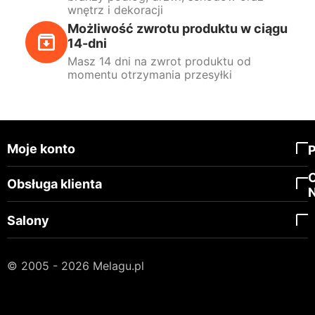
wnętrz i dekoracji
Możliwość zwrotu produktu w ciągu
14-dni
Masz 14 dni na zwrot produktu od
momentu otrzymania przesyłki
Moje konto
Obsługa klienta
Salony
© 2005 - 2026 Melagu.pl