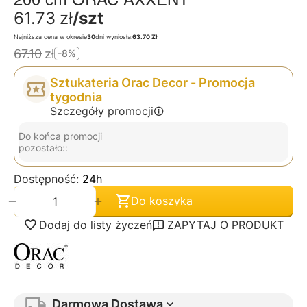
61.73
zł
/szt
Najniższa cena w okresie
30
dni wyniosła:
63.70 Zł
67.10
zł
-8%
Sztukateria Orac Decor - Promocja
tygodnia
Szczegóły promocji
Do końca promocji
pozostało::
Dostępność:
24h
+
−
Do koszyka
Dodaj do listy życzeń
ZAPYTAJ O PRODUKT
Darmowa Dostawa