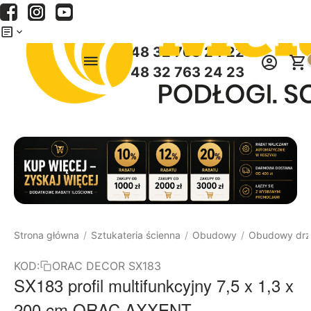
Menu
Szukaj
Koszyk
+48 32 763 24 22
+48 32 763 24 23
Strona główna
Sztukateria ścienna
Obudowy
Obudowy drz
/
/
/
KOD:
ORAC DECOR SX183
SX183 profil multifunkcyjny 7,5 x 1,3 x
200 cm ORAC AXXENT