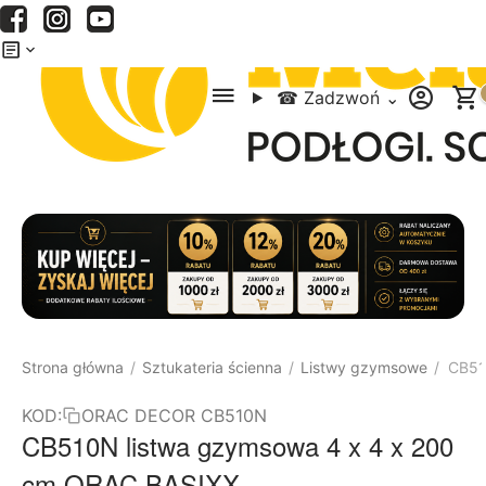
Menu
Szukaj
Koszyk
☎
Zadzwoń
⌄
Strona główna
Sztukateria ścienna
Listwy gzymsowe
CB51
/
/
/
KOD:
ORAC DECOR CB510N
CB510N listwa gzymsowa 4 x 4 x 200
cm ORAC BASIXX