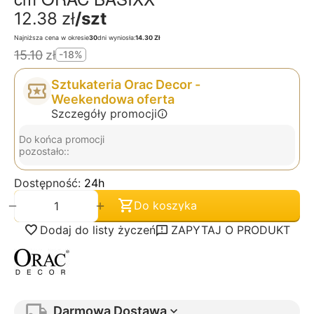
12.38
zł
/szt
Najniższa cena w okresie
30
dni wyniosła:
14.30 Zł
15.10
zł
-18%
Sztukateria Orac Decor -
Weekendowa oferta
Szczegóły promocji
Do końca promocji
pozostało::
Dostępność:
24h
+
−
Do koszyka
Dodaj do listy życzeń
ZAPYTAJ O PRODUKT
Darmowa Dostawa