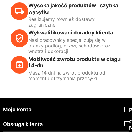
Wysoka jakość produktów i szybka
wysyłka
Realizujemy również dostawy
zagraniczne
Wykwalifikowani doradcy klienta
Nasi pracownicy specjalizują się w
branży podłóg, drzwi, schodów oraz
wnętrz i dekoracji
Możliwość zwrotu produktu w ciągu
14-dni
Masz 14 dni na zwrot produktu od
momentu otrzymania przesyłki
Moje konto
Obsługa klienta