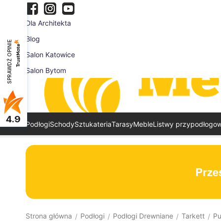
Dla Architekta
Blog
SPRAWDŹ OPINIE
Salon Katowice
Salon Bytom
4.9
Podłogi
Schody
Sztukateria
Tarasy
Meble
Listwy przypodłogo
Prześ
Strona główna
Podłogi
Podłogi Drewniane
Tarkett
Pu
/
/
/
/