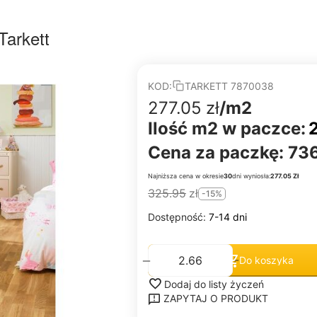
Tarkett
KOD:
TARKETT 7870038
277.05
zł
/m2
Ilość m2 w paczce:
Cena za paczkę:
736
Najniższa cena w okresie
30
dni wyniosła:
277.05 Zł
325.95
zł
-15%
Dostępność:
7-14 dni
+
−
Do koszyka
Dodaj do listy życzeń
ZAPYTAJ O PRODUKT