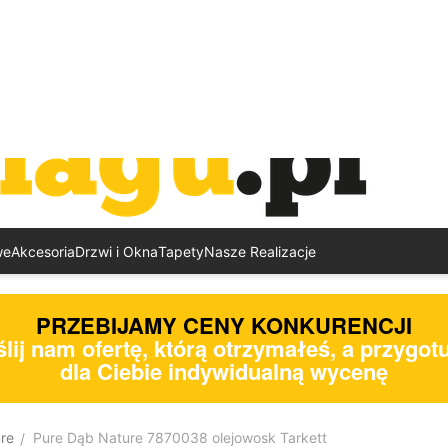
we
Akcesoria
Drzwi i Okna
Tapety
Nasze Realizacje
PRZEBIJAMY CENY KONKURENCJI
lij nam ofertę, którą otrzymałeś, a przygo
dla Ciebie indywidualną wycenę
re
Pure Dąb Nature 7870038 olejowosk Tarkett
/