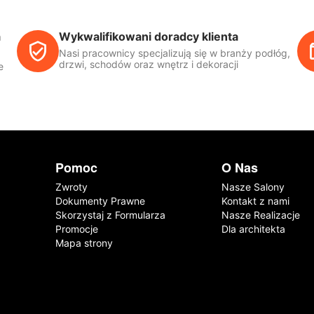
a
Wykwalifikowani doradcy klienta
Nasi pracownicy specjalizują się w branży podłóg,
drzwi, schodów oraz wnętrz i dekoracji
e
Pomoc
O Nas
Zwroty
Nasze Salony
Dokumenty Prawne
Kontakt z nami
Skorzystaj z Formularza
Nasze Realizacje
Promocje
Dla architekta
Mapa strony