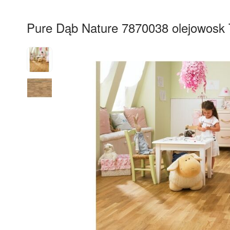
Pure Dąb Nature 7870038 olejowosk 
15%
RABAT
Darmowa 
dostawa 
od 60 m2