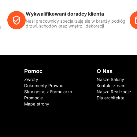
a
Wykwalifikowani doradcy klienta
Nasi pracownicy specjalizują się w branży podłóg,
drzwi, schodów oraz wnętrz i dekoracji
e
Pomoc
O Nas
Zwroty
Nasze Salony
Dokumenty Prawne
Kontakt z nami
Skorzystaj z Formularza
Nasze Realizacje
Promocje
Dla architekta
Mapa strony