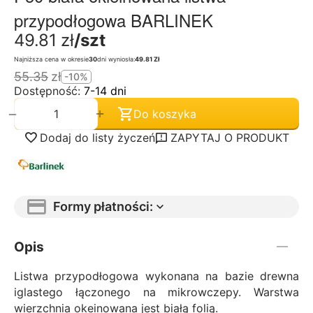
przypodłogowa BARLINEK
49.81
zł
/szt
Najniższa cena w okresie
30
dni wyniosła:
49.81 Zł
55.35
zł
-10%
Dostępność:
7-14 dni
+
−
Do koszyka
Dodaj do listy życzeń
ZAPYTAJ O PRODUKT
Formy płatności:
Opis
Listwa przypodłogowa wykonana na bazie drewna
iglastego łączonego na mikrowczepy. Warstwa
wierzchnia okeinowana jest białą folią.