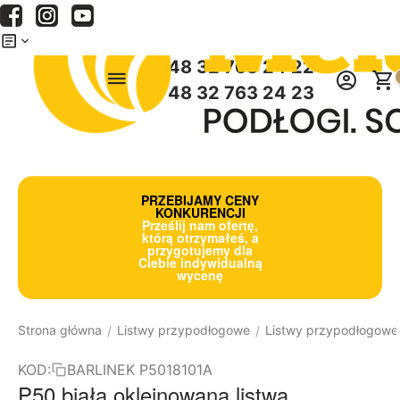
Menu
Szukaj
Koszyk
+48 32 763 24 22
+48 32 763 24 23
PRZEBIJAMY CENY
KONKURENCJI
Prześlij nam ofertę,
którą otrzymałeś, a
przygotujemy dla
Ciebie indywidualną
wycenę
Strona główna
Listwy przypodłogowe
Listwy przypodłogowe
/
/
KOD:
BARLINEK P5018101A
P50 biała okleinowana listwa