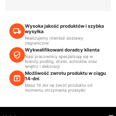
Wysoka jakość produktów i szybka
wysyłka
Realizujemy również dostawy
zagraniczne
Wykwalifikowani doradcy klienta
Nasi pracownicy specjalizują się w
branży podłóg, drzwi, schodów oraz
wnętrz i dekoracji
Możliwość zwrotu produktu w ciągu
14-dni
Masz 14 dni na zwrot produktu od
momentu otrzymania przesyłki