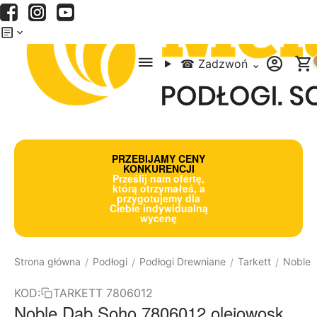
Menu
Szukaj
Koszyk
☎
Zadzwoń
⌄
PRZEBIJAMY CENY
KONKURENCJI
Prześlij nam ofertę,
którą otrzymałeś, a
przygotujemy dla
Ciebie indywidualną
wycenę
Strona główna
Podłogi
Podłogi Drewniane
Tarkett
Noble
/
/
/
/
KOD:
TARKETT 7806012
Noble Dąb Soho 7806012 olejowosk