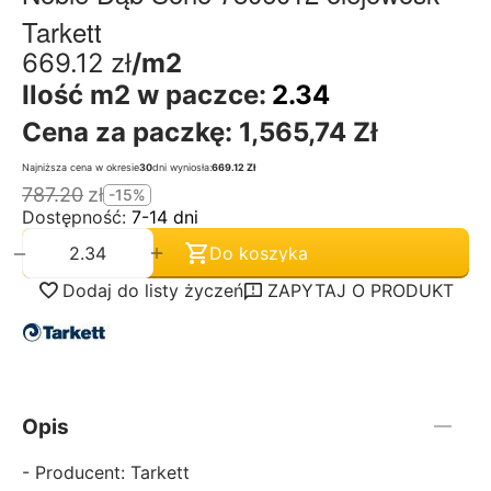
Tarkett
669.12
zł
/m2
Ilość m2 w paczce:
2.34
Cena za paczkę:
1,565,74 Zł
Najniższa cena w okresie
30
dni wyniosła:
669.12 Zł
787.20
zł
-15%
Dostępność:
7-14 dni
+
−
Do koszyka
Dodaj do listy życzeń
ZAPYTAJ O PRODUKT
Opis
- Producent: Tarkett