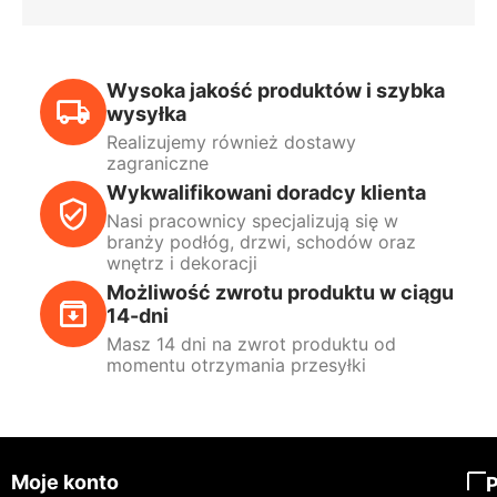
Wysoka jakość produktów i szybka
wysyłka
Realizujemy również dostawy
zagraniczne
Wykwalifikowani doradcy klienta
Nasi pracownicy specjalizują się w
branży podłóg, drzwi, schodów oraz
wnętrz i dekoracji
Możliwość zwrotu produktu w ciągu
14-dni
Masz 14 dni na zwrot produktu od
momentu otrzymania przesyłki
Moje konto