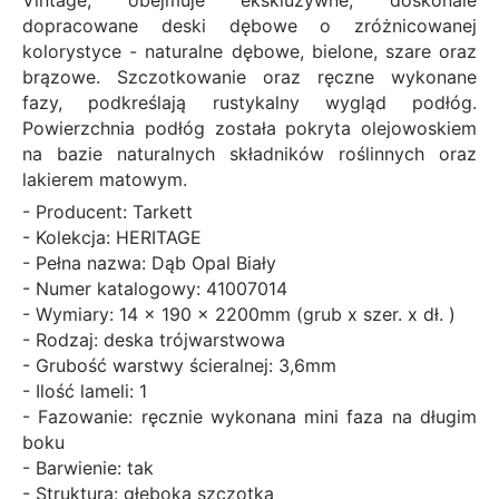
Vintage, obejmuje ekskluzywne, doskonale
dopracowane deski dębowe o zróżnicowanej
kolorystyce - naturalne dębowe, bielone, szare oraz
brązowe. Szczotkowanie oraz ręczne wykonane
fazy, podkreślają rustykalny wygląd podłóg.
Powierzchnia podłóg została pokryta olejowoskiem
na bazie naturalnych składników roślinnych oraz
lakierem matowym.
- Producent: Tarkett
- Kolekcja: HERITAGE
- Pełna nazwa: Dąb Opal Biały
- Numer katalogowy: 41007014
- Wymiary: 14 x 190 x 2200mm (grub x szer. x dł. )
- Rodzaj: deska trójwarstwowa
- Grubość warstwy ścieralnej: 3,6mm
- Ilość lameli: 1
- Fazowanie:
ręcznie wykonana mini faza na długim
boku
- Barwienie: tak
- Struktura: głeboka szczotka