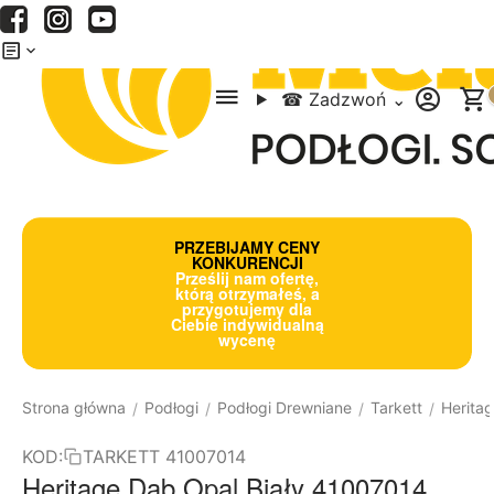
Menu
Szukaj
Koszyk
☎
Zadzwoń
⌄
PRZEBIJAMY CENY
KONKURENCJI
Prześlij nam ofertę,
którą otrzymałeś, a
przygotujemy dla
Ciebie indywidualną
wycenę
Strona główna
Podłogi
Podłogi Drewniane
Tarkett
Herita
/
/
/
/
KOD:
TARKETT 41007014
Heritage Dąb Opal Biały 41007014