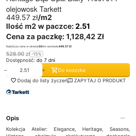
olejowosk Tarkett
449.57
zł
/m2
Ilość m2 w paczce:
2.51
Cena za paczkę:
1,128,42 Zł
Najniższa cena w okresie
30
dni wyniosła:
449.57 Zł
528.90
zł
-15%
Dostępność:
do 7 dni
+
−
Do koszyka
Dodaj do listy życzeń
ZAPYTAJ O PRODUKT
Opis
Kolekcja Atelier: Elegance, Heritage, Seasons,