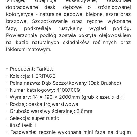
Vintage, obejmuje ekskluzywne, doskonale
dopracowane deski dębowe o zróżnicowanej
kolorystyce - naturalne dębowe, bielone, szare oraz
brązowe. Szczotkowanie oraz ręczne wykonane
fazy, podkreślają rustykalny wygląd podłóg.
Powierzchnia podłóg została pokryta olejowoskiem
na bazie naturalnych składników roślinnych oraz
lakierem matowym.
- Producent: Tarkett
- Kolekcja: HERITAGE
- Pełna nazwa: Dąb Szczotkowany (Oak Brushed)
- Numer katalogowy: 41007009
- Wymiary: 14 x 190 x 2000mm (grub x szer. x dł. )
- Rodzaj: deska trójwarstwowa
- Grubość warstwy ścieralnej: 3,6mm
- Selekcja: super rustic
- Ilość laeli: 1
- Fazowanie: ręcznie wykonana mini faza na długim