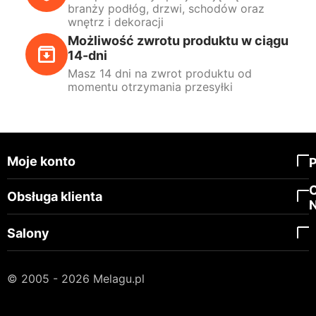
branży podłóg, drzwi, schodów oraz
wnętrz i dekoracji
Możliwość zwrotu produktu w ciągu
14-dni
Masz 14 dni na zwrot produktu od
momentu otrzymania przesyłki
Moje konto
Obsługa klienta
Salony
© 2005 - 2026 Melagu.pl