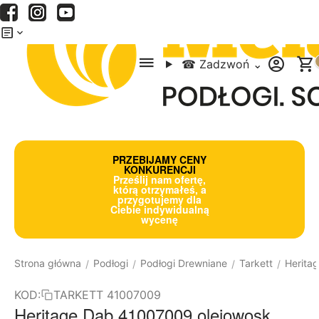
Menu
Szukaj
Koszyk
☎
Zadzwoń
⌄
PRZEBIJAMY CENY
KONKURENCJI
Prześlij nam ofertę,
którą otrzymałeś, a
przygotujemy dla
Ciebie indywidualną
wycenę
Strona główna
Podłogi
Podłogi Drewniane
Tarkett
Herita
/
/
/
/
KOD:
TARKETT 41007009
Heritage Dąb 41007009 olejowosk