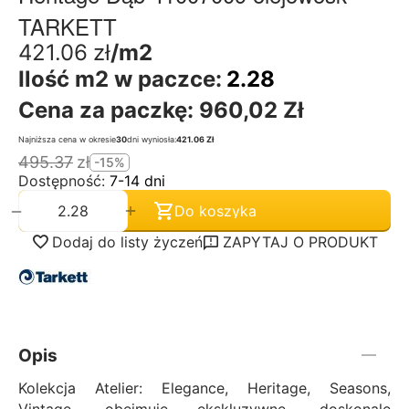
TARKETT
421.06
zł
/m2
Ilość m2 w paczce:
2.28
Cena za paczkę:
960,02 Zł
Najniższa cena w okresie
30
dni wyniosła:
421.06 Zł
495.37
zł
-15%
Dostępność:
7-14 dni
+
−
Do koszyka
Dodaj do listy życzeń
ZAPYTAJ O PRODUKT
Opis
Kolekcja Atelier: Elegance, Heritage, Seasons,