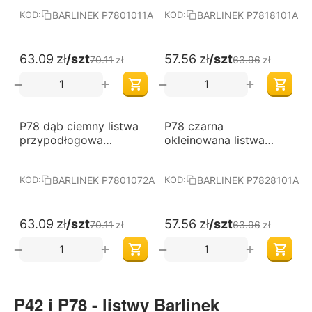
BARLINEK P7801011A
BARLINEK P7818101A
KOD:
KOD:
63.09
zł
/szt
57.56
zł
/szt
70.11
zł
63.96
zł
+
+
−
−
-10%
-10%
P78 dąb ciemny listwa
P78 czarna
przypodłogowa
okleinowana listwa
BARLINEK
przypodłogowa
BARLINEK
BARLINEK P7801072A
BARLINEK P7828101A
KOD:
KOD:
63.09
zł
/szt
57.56
zł
/szt
70.11
zł
63.96
zł
+
+
−
−
P42 i P78 - listwy Barlinek