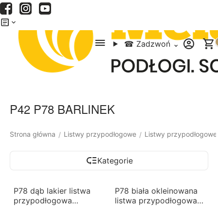
Menu
Szukaj
Koszyk
☎
Zadzwoń
⌄
P42 P78 BARLINEK
Strona główna
Listwy przypodłogowe
Listwy przypodłogowe
/
/
Kategorie
-10%
-10%
P78 dąb lakier listwa
P78 biała okleinowana
przypodłogowa
listwa przypodłogowa
BARLINEK
BARLINEK