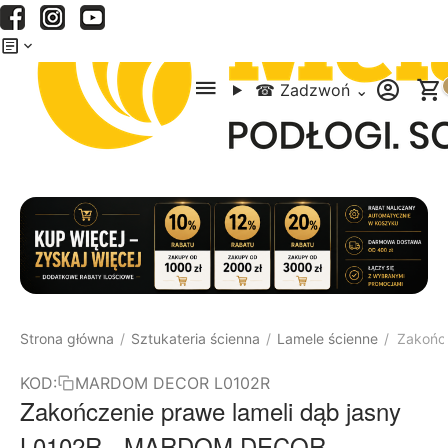
Menu
Szukaj
Koszyk
☎
Zadzwoń
⌄
Strona główna
Sztukateria ścienna
Lamele ścienne
Zakońc
/
/
/
KOD:
MARDOM DECOR L0102R
Zakończenie prawe lameli dąb jasny
L0102R - MARDOM DECOR