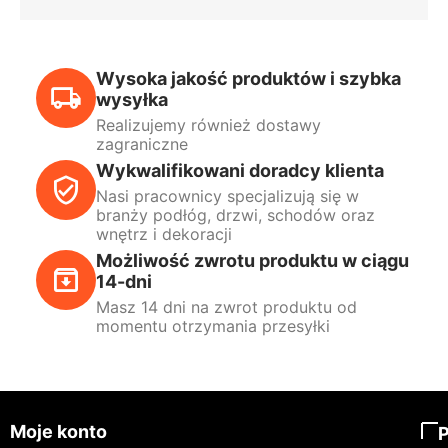
Wysoka jakość produktów i szybka
wysyłka
Realizujemy również dostawy
zagraniczne
Wykwalifikowani doradcy klienta
Nasi pracownicy specjalizują się w
branży podłóg, drzwi, schodów oraz
wnętrz i dekoracji
Możliwość zwrotu produktu w ciągu
14-dni
Masz 14 dni na zwrot produktu od
momentu otrzymania przesyłki
Moje konto