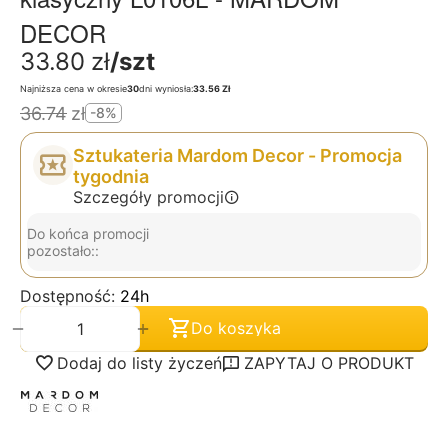
DECOR
33.80
zł
/szt
Najniższa cena w okresie
30
dni wyniosła:
33.56 Zł
36.74
zł
-8%
Sztukateria Mardom Decor - Promocja
tygodnia
Szczegóły promocji
Do końca promocji
pozostało::
Dostępność:
24h
+
−
Do koszyka
Dodaj do listy życzeń
ZAPYTAJ O PRODUKT