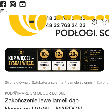
Menu
Szukaj
Koszyk
+48 32 763 24 22
+48 32 763 24 23
Strona główna
Sztukateria ścienna
Lamele ścienne
Zakońc
/
/
/
KOD:
MARDOM DECOR L0106L
Zakończenie lewe lameli dąb
klasyczny L0106L - MARDOM