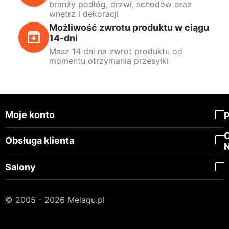
branży podłóg, drzwi, schodów oraz
wnętrz i dekoracji
Możliwość zwrotu produktu w ciągu
14-dni
Masz 14 dni na zwrot produktu od
momentu otrzymania przesyłki
Moje konto
Obsługa klienta
Salony
© 2005 - 2026 Melagu.pl