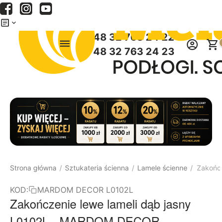
Menu
Szukaj
Koszyk
+48 32 763 24 22
+48 32 763 24 23
Strona główna
Sztukateria ścienna
Lamele ścienne
Zakońc
/
/
/
KOD:
MARDOM DECOR L0102L
Zakończenie lewe lameli dąb jasny
L0102L - MARDOM DECOR