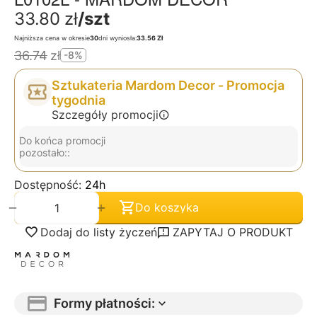
33.80
zł
/szt
Najniższa cena w okresie
30
dni wyniosła:
33.56 Zł
36.74
zł
-8%
Sztukateria Mardom Decor - Promocja
tygodnia
Szczegóły promocji
Do końca promocji
pozostało::
Dostępność:
24h
+
−
Do koszyka
Dodaj do listy życzeń
ZAPYTAJ O PRODUKT
Formy płatności: