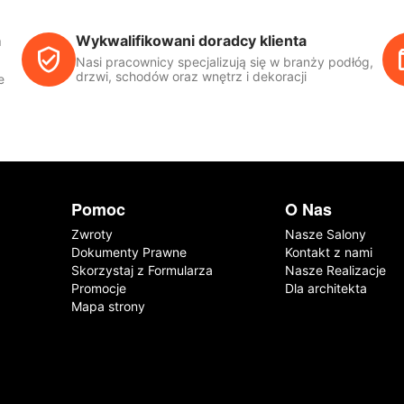
a
Wykwalifikowani doradcy klienta
Nasi pracownicy specjalizują się w branży podłóg,
drzwi, schodów oraz wnętrz i dekoracji
e
Pomoc
O Nas
Zwroty
Nasze Salony
Dokumenty Prawne
Kontakt z nami
Skorzystaj z Formularza
Nasze Realizacje
Promocje
Dla architekta
Mapa strony