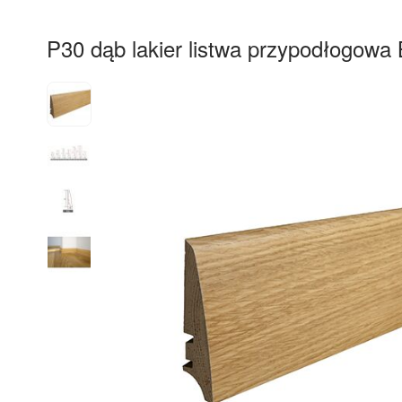
P30 dąb lakier listwa przypodłogow
10%
RABAT