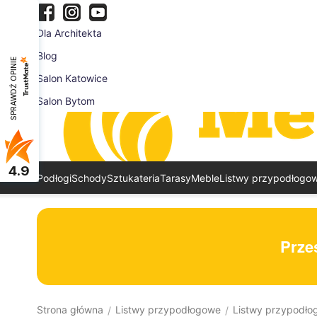
Dla Architekta
Blog
SPRAWDŹ OPINIE
Salon Katowice
Salon Bytom
4.9
Podłogi
Schody
Sztukateria
Tarasy
Meble
Listwy przypodłogo
Prześ
Strona główna
Listwy przypodłogowe
Listwy przypodło
/
/