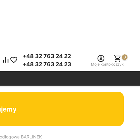
+48 32 763 24 22
0
+48 32 763 24 23
Moje konto
Koszyk
tujemy
ypodłogowa BARLINEK