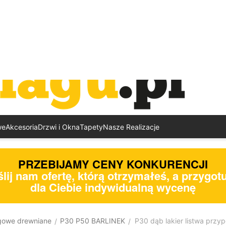
we
Akcesoria
Drzwi i Okna
Tapety
Nasze Realizacje
PRZEBIJAMY CENY KONKURENCJI
lij nam ofertę, którą otrzymałeś, a przygo
dla Ciebie indywidualną wycenę
gowe drewniane
P30 P50 BARLINEK
P30 dąb lakier listwa prz
/
/