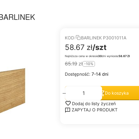
a BARLINEK
KOD:
BARLINEK P3001011A
58.67
zł
/szt
Najniższa cena w okresie
30
dni wyniosła:
58.67 Zł
65.19
zł
-10%
Dostępność:
7-14 dni
+
−
Do koszyka
Dodaj do listy życzeń
ZAPYTAJ O PRODUKT