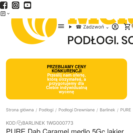
Menu
Szukaj
Koszyk
☎
Zadzwoń
⌄
PRZEBIJAMY CENY
KONKURENCJI
Prześlij nam ofertę,
którą otrzymałeś, a
przygotujemy dla
Ciebie indywidualną
wycenę
Strona główna
Podłogi
Podłogi Drewniane
Barlinek
PURE
/
/
/
/
KOD:
BARLINEK 1WG000773
PURE Dąb Caramel medio 5Gc lakier