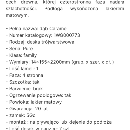
cech drewna, której czterostronna faza nadała
szlachetności. Podłoga wykończona lakierem
matowym.
- Pełna nazwa: dąb Caramel
- Numer katalogowy: 1WG000773
- Rodzaj: deska trójwarstwowa
- Seria: Pure
- Klasa: family
- Wymiary: 14x155x2200mm (grub. x szer. x dł. )
- Ilość lameli: 1
- Faza: 4 stronna
- Szczotka: tak
- Barwienie: brak
- Ogrzewanie podłogowe: tak
- Powłoka: lakier matowy
- Gwarancja: 20 lat
- zamek: 5Gc
- montaż : na pływająco lub klejenie do podłoża
- Ilość desek w paczce: 7 szt.