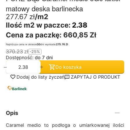
matowy deska barlinecka
277.67
zł
/m2
Ilość m2 w paczce:
2.38
Cena za paczkę:
660,85 Zł
Najniższa cena w okresie
30
dni wyniosła:
275.76 Zł
370.23
zł
-25%
Dostępność:
do 7 dni
+
−
Do koszyka
Dodaj do listy życzeń
ZAPYTAJ O PRODUKT
Opis
Caramel medio to podłoga o umiarkowanej ilości