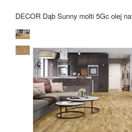
DECOR Dąb Sunny molti 5Gc olej nat
25%
RABAT
Darmowa 
dostawa 
od 60 m2