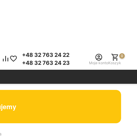
+48 32 763 24 22
0
+48 32 763 24 23
Moje konto
Koszyk
tujemy
a