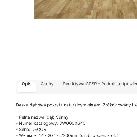
Opis
Cechy
Dyrektywa GPSR - Podmiot odpowied
Deska dębowa pokryta naturalnym olejem. Zróżnicowany i wy
- Pełna nazwa: dąb Sunny
- Numer katalogowy: 3WG000640
- Seria: DECOR
- Wymiary: 14x 207 x 2200mm (grub. x szer. x dł. )