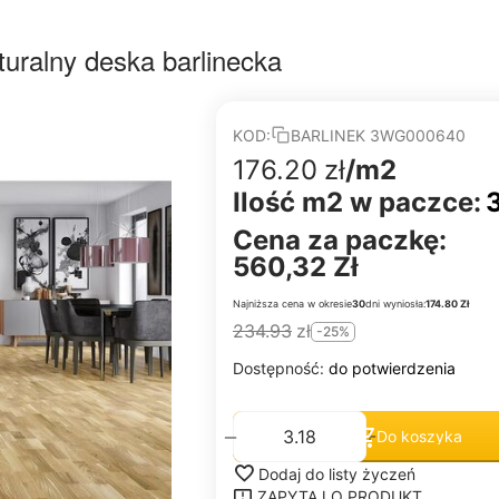
uralny deska barlinecka
KOD:
BARLINEK 3WG000640
176.20
zł
/m2
Ilość m2 w paczce:
3
Cena za paczkę:
560,32 Zł
Najniższa cena w okresie
30
dni wyniosła:
174.80 Zł
234.93
zł
-25%
Dostępność:
do potwierdzenia
+
−
Do koszyka
Dodaj do listy życzeń
ZAPYTAJ O PRODUKT