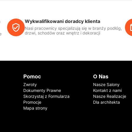
a
Wykwalifikowani doradcy klienta
Nasi pracownicy specjalizują się w branży podłóg,
drzwi, schodów oraz wnętrz i dekoracji
e
Pomoc
O Nas
Zwroty
Nasze Salony
Dokumenty Prawne
Kontakt z nami
Skorzystaj z Formularza
Nasze Realizacje
Promocje
Dla architekta
Mapa strony