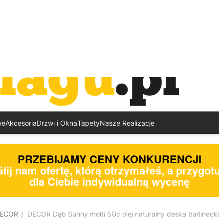
we
Akcesoria
Drzwi i Okna
Tapety
Nasze Realizacje
PRZEBIJAMY CENY KONKURENCJI
lij nam ofertę, którą otrzymałeś, a przygo
dla Ciebie indywidualną wycenę
ECOR
DECOR Dąb Sunny molti 5Gc olej naturalny deska barlineck
/