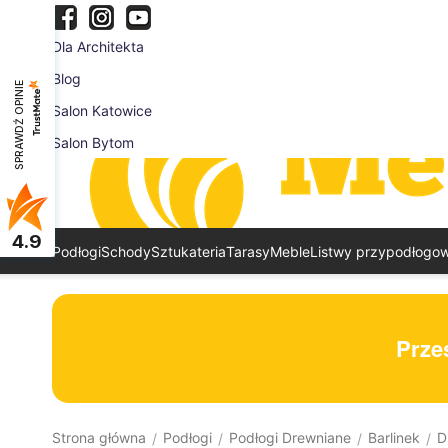
Dla Architekta
Blog
SPRAWDŹ OPINIE
Salon Katowice
Salon Bytom
4.9
Podłogi
Schody
Sztukateria
Tarasy
Meble
Listwy przypodłogo
Prześ
Strona główna
Podłogi
Podłogi Drewniane
Barlinek
D
/
/
/
/