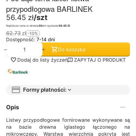
przypodłogowa BARLINEK
56.45
zł
/szt
Najniższa cena w okresie
30
dni wyniosła:
56.45 Zł
62.73
zł
-10%
Dostępność:
7-14 dni
+
−
Do koszyka
Dodaj do listy życzeń
ZAPYTAJ O PRODUKT
Formy płatności:
Opis
Listwy przypodłogowe fornirowane wykonywane są
na bazie drewna iglastego łączonego na
mikrowczepy. Warstwa wierzchnia pokryta jest