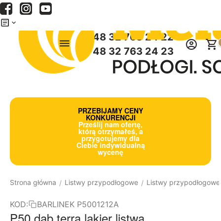
Menu
Szukaj
Koszyk
+48 32 763 24 22
+48 32 763 24 23
PRZEBIJAMY CENY
KONKURENCJI
Prześlij nam ofertę,
którą otrzymałeś, a
przygotujemy dla
Ciebie indywidualną
wycenę
Strona główna
Listwy przypodłogowe
Listwy przypodłogowe
/
/
KOD:
BARLINEK P5001212A
P50 dąb terra lakier listwa