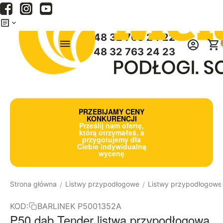
Menu
Szukaj
Koszyk
+48 32 763 24 22
+48 32 763 24 23
PRZEBIJAMY CENY
KONKURENCJI
Prześlij nam ofertę,
którą otrzymałeś, a
przygotujemy dla
Ciebie indywidualną
wycenę
Strona główna
Listwy przypodłogowe
Listwy przypodłogowe
/
/
KOD:
BARLINEK P5001352A
P50 dąb Tender listwa przypodłogowa