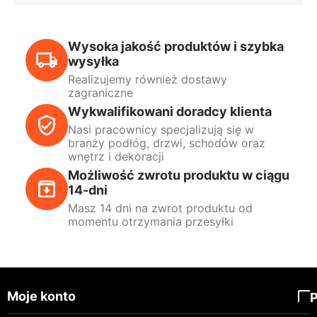
Wysoka jakość produktów i szybka
wysyłka
Realizujemy również dostawy
zagraniczne
Wykwalifikowani doradcy klienta
Nasi pracownicy specjalizują się w
branży podłóg, drzwi, schodów oraz
wnętrz i dekoracji
Możliwość zwrotu produktu w ciągu
14-dni
Masz 14 dni na zwrot produktu od
momentu otrzymania przesyłki
Moje konto