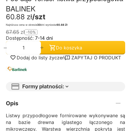
BALINEK
60.88
zł
/szt
Najniższa cena w okresie
30
dni wyniosła:
60.88 Zł
67.65
zł
-10%
Dostępność:
7-14 dni
+
−
Do koszyka
Dodaj do listy życzeń
ZAPYTAJ O PRODUKT
Formy płatności:
Opis
Listwy przypodłogowe fornirowane wykonywane są
na bazie drewna iglastego łączonego na
mikrowczepy. Warstwa wierzchnia pokryta jest