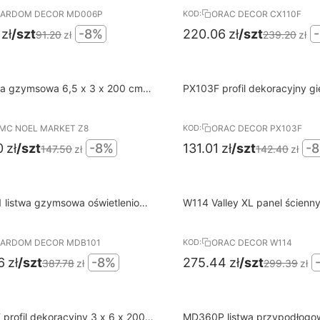
ARDOM DECOR MD006P
ORAC DECOR CX110F
KOD:
zł
/szt
-8%
220.06
zł
/szt
91.20
zł
239.20
zł
8%
wa dostawa od 400 PLN
Darmowa dostawa od 400 PL
wa gzymsowa 6,5 x 3 x 200 cm
PX103F profil dekoracyjny gi
RABAT
 NMC
1,5 x 200 cm ORAC AXXENT
MC NOEL MARKET Z8
ORAC DECOR PX103F
KOD:
0
zł
/szt
-8%
131.01
zł
/szt
-
147.50
zł
142.40
zł
8%
wa dostawa od 400 PLN
Darmowa dostawa od 400 PL
 listwa gzymsowa oświetleniowa
W114 Valley XL panel ścienny 3D
RABAT
 14 x 200 cm MARDOM DECOR
1,5 x 200 cm ORAC
GE
ARDOM DECOR MDB101
ORAC DECOR W114
KOD:
6
zł
/szt
-8%
275.44
zł
/szt
387.78
zł
299.39
zł
8%
wa dostawa od 400 PLN
Darmowa dostawa od 400 PL
profil dekoracyjny 3 x 6 x 200
MD360P listwa przypodłogo