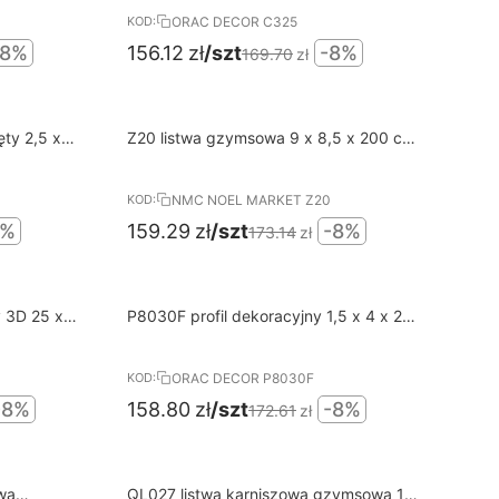
ORAC DECOR C325
KOD:
-8%
156.12
zł
/szt
-8%
169.70
zł
8%
N
Darmowa dostawa od 400 PLN
ęty 2,5 x
Z20 listwa gzymsowa 9 x 8,5 x 200 cm
RABAT
Arstyl NMC
NMC NOEL MARKET Z20
KOD:
8%
159.29
zł
/szt
-8%
173.14
zł
8%
N
Darmowa dostawa od 400 PLN
 25 x
P8030F profil dekoracyjny 1,5 x 4 x 200
RABAT
cm ORAC LUXXUS
ORAC DECOR P8030F
KOD:
-8%
158.80
zł
/szt
-8%
172.61
zł
8%
N
Darmowa dostawa od 400 PLN
wa
QL027 listwa karniszowa gzymsowa 11