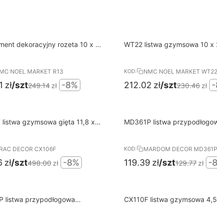
8%
wa dostawa od 400 PLN
Darmowa dostawa od 400 PL
ment dekoracyjny rozeta 10 x 10
WT22 listwa gzymsowa 10 x 
RABAT
tyl NMC
cm Wallstyl NMC
MC NOEL MARKET R13
NMC NOEL MARKET WT2
KOD:
1
zł
/szt
-8%
212.02
zł
/szt
-
249.14
zł
230.46
zł
8%
wa dostawa od 400 PLN
Darmowa dostawa od 400 PL
listwa gzymsowa gięta 11,8 x
MD361P listwa przypodłogo
RABAT
 200 cm ORAC AXXENT
lakierowana 1,5 x 14,4 x 200
MARDOM DECOR ELITE PRE
RAC DECOR CX106F
MARDOM DECOR MD361
KOD:
6
zł
/szt
-8%
119.39
zł
/szt
-
498.00
zł
129.77
zł
8%
wa dostawa od 400 PLN
Darmowa dostawa od 400 PL
 listwa przypodłogowa
CX110F listwa gzymsowa 4,5
RABAT
ca lakierowana 2,3 x 10,1 x 200
cm ORAC AXXENT
RDOM DECOR ELITE PREMIUM