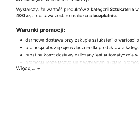
Wystarczy, że wartość produktów z kategorii
Sztukateria
w 
400 zł
, a dostawa zostanie naliczona
bezpłatnie
.
Warunki promocji:
darmowa dostawa przy zakupie sztukaterii o wartości 
promocja obowiązuje wyłącznie dla produktów z katego
rabat na koszt dostawy naliczany jest automatycznie w
promocja może łączyć się z wybranymi akcjami promocyjn
Więcej...
inaczej.
Nie czekaj – zamów wysokiej jakości sztukaterię z darmową
jeszcze dziś!