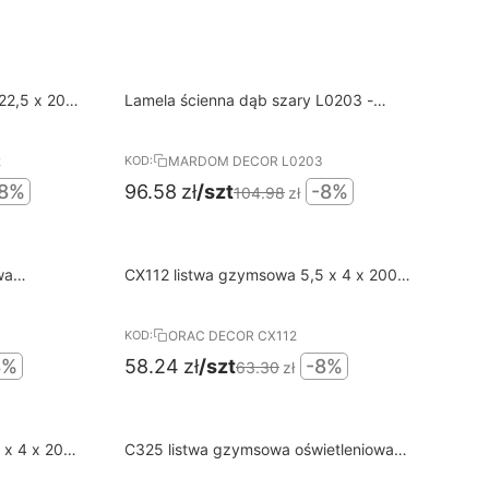
8%
N
Darmowa dostawa od 400 PLN
22,5 x 200
Lamela ścienna dąb szary L0203 -
RABAT
MARDOM DECOR
2
MARDOM DECOR L0203
KOD:
8%
96.58
zł
/szt
-8%
104.98
zł
8%
N
Darmowa dostawa od 400 PLN
wa
CX112 listwa gzymsowa 5,5 x 4 x 200
RABAT
 cm
cm ORAC AXXENT
MIUM
P
ORAC DECOR CX112
KOD:
8%
58.24
zł
/szt
-8%
63.30
zł
8%
N
Darmowa dostawa od 400 PLN
 x 4 x 200
C325 listwa gzymsowa oświetleniowa
RABAT
6,5 x 7 x 200 cm ORAC ULF MORITZ