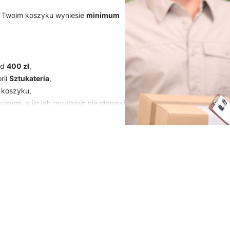
Twoim koszyku wyniesie
minimum
od
400 zł
,
rii
Sztukateria
,
 koszyku,
ymi, o ile ich regulamin nie stanowi
 dostawą i odmień swoje wnętrze