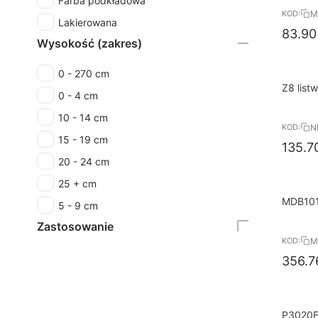
Farba podkładowa
M
KOD:
Lakierowana
83.90
Wysokość (zakres)
0 - 270 cm
8%
Darmo
Z8 list
0 - 4 cm
RABAT
Arstyl
10 - 14 cm
N
KOD:
15 - 19 cm
135.7
20 - 24 cm
25 + cm
8%
Darmo
MDB101
5 - 9 cm
RABAT
10,6 x
Zastosowanie
PRESTI
M
KOD:
356.7
8%
Darmo
P3020F 