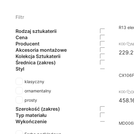
Filtr
8%
Darmo
R13 ele
Rodzaj sztukaterii
RABAT
cm Ars
Cena
Producent
N
KOD:
Akcesoria montażowe
229.2
Kolekcja Sztukaterii
Średnica (zakres)
Styl
8%
Darmo
CX106F 
RABAT
11,7 x
klasyczny
ornamentalny
O
KOD:
458.1
prosty
Szerokość (zakres)
Typ materiału
Wykończenie
8%
Darmo
MD006P
RABAT
maskują
cm MA