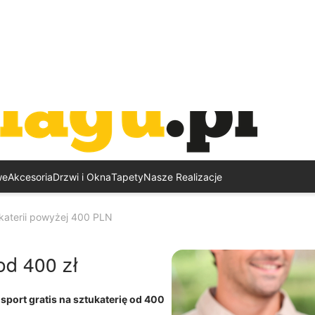
we
Akcesoria
Drzwi i Okna
Tapety
Nasze Realizacje
ukaterii powyżej 400 PLN
 od 400 zł
sport gratis na sztukaterię od 400