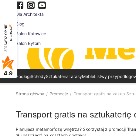
Dla Architekta
Blog
SPRAWDŹ OPINIE
Salon Katowice
Salon Bytom
4.9
Podłogi
Schody
Sztukateria
Tarasy
Meble
Listwy przypodłogo
Strona główna
Promocje
Transport gratis na zakup Szt
/
/
Transport gratis na sztukaterię
Planujesz metamorfozę wnętrza? Skorzystaj z promocji
Tran
zł
i oszczędź na kosztach dostawy.