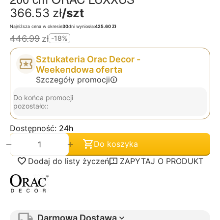
366.53
zł
/szt
Najniższa cena w okresie
30
dni wyniosła:
425.60 Zł
446.99
zł
-18%
Sztukateria Orac Decor -
Weekendowa oferta
Szczegóły promocji
Do końca promocji
pozostało::
Dostępność:
24h
+
−
Do koszyka
Dodaj do listy życzeń
ZAPYTAJ O PRODUKT
Darmowa Dostawa