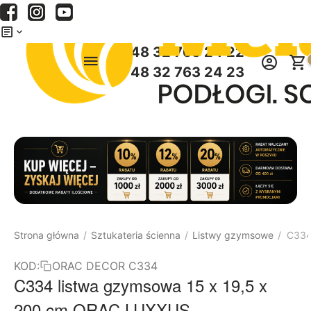
Menu
Szukaj
Koszyk
+48 32 763 24 22
+48 32 763 24 23
Strona główna
Sztukateria ścienna
Listwy gzymsowe
C334
/
/
/
KOD:
ORAC DECOR C334
C334 listwa gzymsowa 15 x 19,5 x
200 cm ORAC LUXXUS