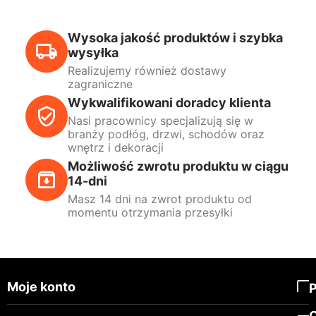
Wysoka jakość produktów i szybka
wysyłka
Realizujemy również dostawy
zagraniczne
Wykwalifikowani doradcy klienta
Nasi pracownicy specjalizują się w
branży podłóg, drzwi, schodów oraz
wnętrz i dekoracji
Możliwość zwrotu produktu w ciągu
14-dni
Masz 14 dni na zwrot produktu od
momentu otrzymania przesyłki
Moje konto