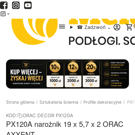
Menu
Szukaj
Koszyk
☎
Zadzwoń
⌄
Strona główna
Sztukateria ścienna
Profile dekoracyjne
PX1
/
/
/
KOD:
ORAC DECOR PX120A
PX120A narożnik 19 x 5,7 x 2 ORAC
AXXENT