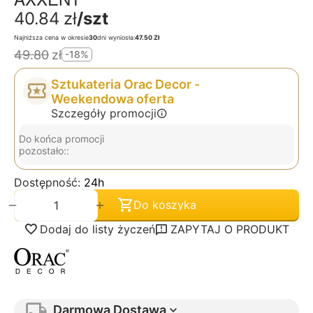
40.84
zł
/szt
Najniższa cena w okresie
30
dni wyniosła:
47.50 Zł
49.80
zł
-18%
Sztukateria Orac Decor -
Weekendowa oferta
Szczegóły promocji
Do końca promocji
pozostało::
Dostępność:
24h
+
−
Do koszyka
Dodaj do listy życzeń
ZAPYTAJ O PRODUKT
Darmowa Dostawa