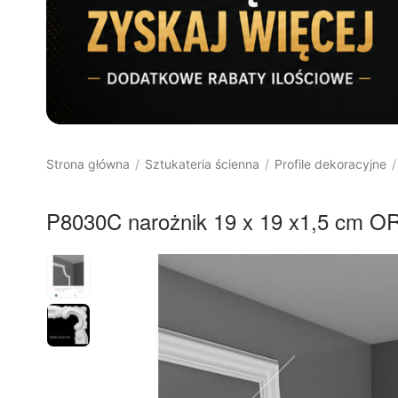
Strona główna
Sztukateria ścienna
Profile dekoracyjne
/
/
/
P8030C narożnik 19 x 19 x1,5 cm
8%
RABAT
Darmowa 
dostawa 
od 400 
PLN