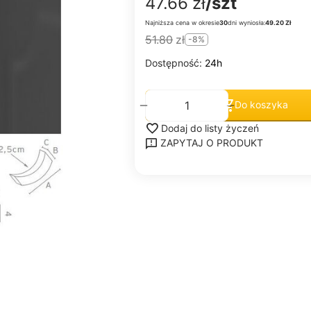
47.66
zł
/szt
Najniższa cena w okresie
30
dni wyniosła:
49.20 Zł
51.80
zł
-8%
Dostępność:
24h
+
−
Do koszyka
Dodaj do listy życzeń
ZAPYTAJ O PRODUKT