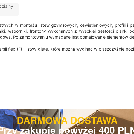
zialny
łatwych w montażu listew gzymsowych, oświetleniowych, profili i 
ki, wsporniki, frontony wykonanych z wysokiej gęstości pianki po
adową. Po zamontowaniu wymagane jest pomalowanie elementów dek
ersji flex (F)– listwy gięte, które można wyginać w płaszczyżnie p
.
DARMOWA DOSTAWA
Przy zakupie powyżej 400 PL