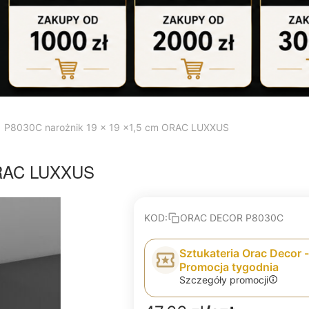
P8030C narożnik 19 x 19 x1,5 cm ORAC LUXXUS
 ORAC LUXXUS
KOD:
ORAC DECOR P8030C
Sztukateria Orac Decor -
Promocja tygodnia
Szczegóły promocji