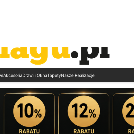
we
Akcesoria
Drzwi i Okna
Tapety
Nasze Realizacje