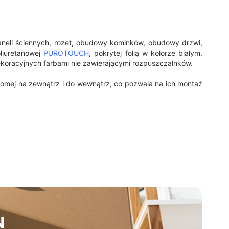
paneli ściennych, rozet, obudowy kominków, obudowy drzwi,
liuretanowej
PUROTOUCH
, pokrytej folią w kolorze białym.
oracyjnych farbami nie zawierającymi rozpuszczalnków.
oziomej na zewnątrz i do wewnątrz, co pozwala na ich montaż
N