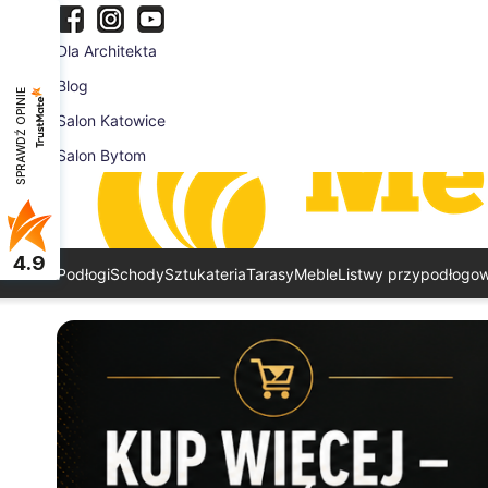
Dla Architekta
Blog
SPRAWDŹ OPINIE
Salon Katowice
Salon Bytom
4.9
Podłogi
Schody
Sztukateria
Tarasy
Meble
Listwy przypodłogo