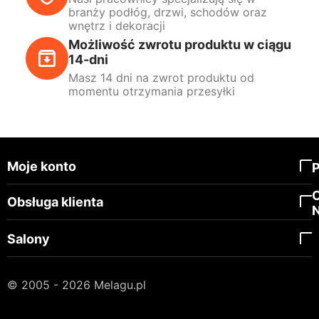
branży podłóg, drzwi, schodów oraz
wnętrz i dekoracji
Możliwość zwrotu produktu w ciągu
14-dni
Masz 14 dni na zwrot produktu od
momentu otrzymania przesyłki
Moje konto
Obsługa klienta
Salony
© 2005 - 2026 Melagu.pl