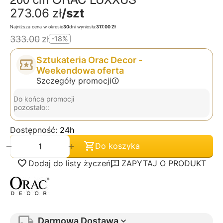
273.06
zł
/szt
Najniższa cena w okresie
30
dni wyniosła:
317.00 Zł
333.00
zł
-18%
Sztukateria Orac Decor -
Weekendowa oferta
Szczegóły promocji
Do końca promocji
pozostało::
Dostępność:
24h
+
−
Do koszyka
Dodaj do listy życzeń
ZAPYTAJ O PRODUKT
Darmowa Dostawa