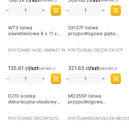
215.64
zł
554.00
zł
+
+
−
−
-8%
-8%
WT3 listwa
SX137F listwa
oświetleniowa 8 x 11 x
przypodłogowa gięta
200 cm Wallstyl NMC
1,5 x 10 x 200 cm ORAC
LUXXUS
NMC NOEL MARKET WT3
ORAC DECOR SX137F
KOD:
KOD:
135.61
zł
/szt
321.63
zł
/szt
147.40
zł
349.60
zł
+
+
−
−
-8%
-8%
D210 kostka
MD355P listwa
dekoracyjna obudowy
przypodłogowa
drzwi 3 x 9,5 x 9,5cm
lakierowana 2 x 9,7 x
ORAC LUXXUS
200 cm MARDOM
ORAC DECOR D210
MARDOM DECOR MD35
KOD:
KOD:
DECOR ELITE PREMIUM