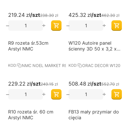
219.24
zł
/szt
425.32
zł
/szt
238.30
zł
462.30
zł
+
+
−
−
-8%
-8%
R9 rozeta śr.53cm
W120 Autoire panel
Arstyl NMC
ścienny 3D 50 x 3,2 x
150 cm ORAC
NMC NOEL MARKET R9
ORAC DECOR W120
KOD:
KOD:
229.22
zł
/szt
508.48
zł
/szt
249.15
zł
552.70
zł
+
+
−
−
-8%
-8%
R10 rozeta śr. 60 cm
FB13 mały przymiar do
Arstyl NMC
cięcia