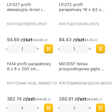
-8%
-8%
LP.027 profil
LP.072 profil
elewacyjny drzwi i
parapetowy 16 x 4,5 x
okien 16 x 5,7 x 150 cm
150 cm EXTERIOR
EXTERIOR
EXTERIOR LP027
EXTERIOR LP072
KOD:
KOD:
94.69
zł
/szt
84.43
zł
/szt
102.85
zł
91.70
zł
+
+
−
−
-8%
-8%
FA14 profil parapetowy
MD355F listwa
8 x 6 x 200 cm
przypodłogowa gięta 2
DOMOSTYL NMC
x 9,7 x 200 cm
MARDOM DECOR ELITE
NMC NOEL MARKET FA14
MARDOM DECOR MD35
KOD:
KOD:
362.74
zł
/szt
260.91
zł
/szt
394.28
zł
283.60
zł
+
+
−
−