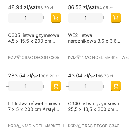
48.94
zł
/szt
86.53
zł
/szt
53.20
zł
94.05
zł
+
+
−
−
-8%
-8%
C305 listwa gzymsowa
WE2 listwa
4,5 x 15,5 x 200 cm
narożnikowa 3,6 x 3,6 x
ORAC LUXXUS
200 cm Wallstyl NMC
ORAC DECOR C305
NMC NOEL MARKET WE
KOD:
KOD:
283.54
zł
/szt
43.04
zł
/szt
308.20
zł
46.78
zł
+
+
−
−
-8%
-8%
IL1 listwa oświetleniowa
C340 listwa gzymsowa
7 x 5 x 200 cm Arstyl
25,5 x 13,5 x 200 cm
NMC
ORAC LUXXUS
NMC NOEL MARKET IL1
ORAC DECOR C340
KOD:
KOD: