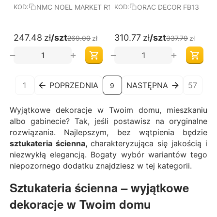
NMC NOEL MARKET R10
ORAC DECOR FB13
KOD:
KOD:
247.48
zł
/szt
310.77
zł
/szt
269.00
zł
337.79
zł
+
+
−
−
1
POPRZEDNIA
NASTĘPNA
57
9
Wyjątkowe dekoracje w Twoim domu, mieszkaniu
albo gabinecie? Tak, jeśli postawisz na oryginalne
rozwiązania. Najlepszym, bez wątpienia będzie
sztukateria ścienna,
charakteryzująca się jakością i
niezwykłą elegancją. Bogaty wybór wariantów tego
niepozornego dodatku znajdziesz w tej kategorii.
Sztukateria ścienna – wyjątkowe
dekoracje w Twoim domu