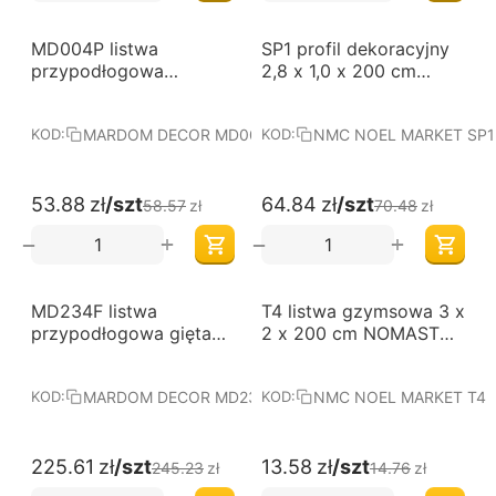
-8%
-8%
MD004P listwa
SP1 profil dekoracyjny
przypodłogowa
2,8 x 1,0 x 200 cm
lakierowana 1,5 x 5 cm
Arstyl NMC
x 2 m MARDOM DECOR
MARDOM DECOR MD004P
NMC NOEL MARKET SP1
KOD:
KOD:
ELITE PREMIUM
53.88
zł
/szt
64.84
zł
/szt
58.57
zł
70.48
zł
+
+
−
−
-8%
-8%
MD234F listwa
T4 listwa gzymsowa 3 x
przypodłogowa gięta
2 x 200 cm NOMASTYL
1,4 x 7,8 x 200 cm
NMC
MARDOM DECOR ELITE
MARDOM DECOR MD234F
NMC NOEL MARKET T4
KOD:
KOD:
225.61
zł
/szt
13.58
zł
/szt
245.23
zł
14.76
zł