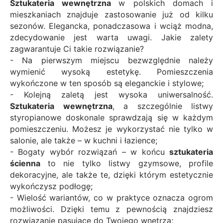
Sztukateria wewnętrzna
w polskich domach i
mieszkaniach znajduje zastosowanie już od kilku
sezonów. Elegancka, ponadczasowa i wciąż modna,
zdecydowanie jest warta uwagi. Jakie zalety
zagwarantuje Ci takie rozwiązanie?
- Na pierwszym miejscu bezwzględnie należy
wymienić wysoką estetykę. Pomieszczenia
wykończone w ten sposób są eleganckie i stylowe;
- Kolejną zaletą jest wysoka uniwersalność.
Sztukateria wewnętrzna
, a szczególnie listwy
styropianowe doskonale sprawdzają się w każdym
pomieszczeniu. Możesz je wykorzystać nie tylko w
salonie, ale także – w kuchni i łazience;
- Bogaty wybór rozwiązań – w końcu
sztukateria
ścienna
to nie tylko
listwy gzymsowe
,
profile
dekoracyjne
, ale także te, dzięki którym
estetycznie
wykończysz podłogę
;
- Wielość wariantów, co w praktyce oznacza ogrom
możliwości. Dzięki temu z pewnością znajdziesz
rozwiązanie pasujące do Twojego wnętrza;