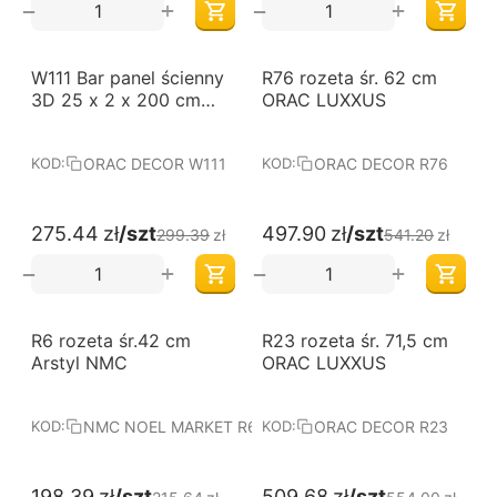
+
+
−
−
-8%
-8%
W111 Bar panel ścienny
R76 rozeta śr. 62 cm
3D 25 x 2 x 200 cm
ORAC LUXXUS
ORAC
ORAC DECOR W111
ORAC DECOR R76
KOD:
KOD:
275.44
zł
/szt
497.90
zł
/szt
299.39
zł
541.20
zł
+
+
−
−
-8%
-8%
R6 rozeta śr.42 cm
R23 rozeta śr. 71,5 cm
Arstyl NMC
ORAC LUXXUS
NMC NOEL MARKET R6
ORAC DECOR R23
KOD:
KOD:
198.39
zł
/szt
509.68
zł
/szt