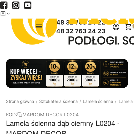
Menu
Szukaj
Koszyk
+48 32 763 24 22
+48 32 763 24 23
Strona główna
Sztukateria ścienna
Lamele ścienne
Lamela
/
/
/
KOD:
MARDOM DECOR L0204
Lamela ścienna dąb ciemny L0204 -
MARDOM DECOR