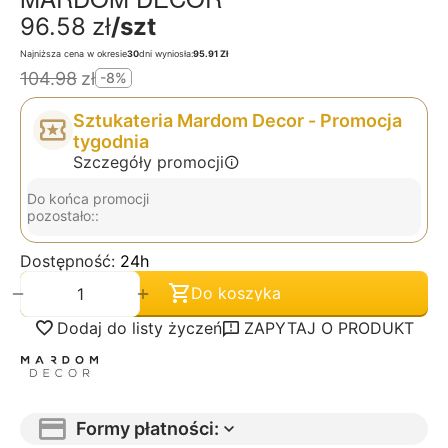
96.58
zł
/szt
Najniższa cena w okresie
30
dni wyniosła:
95.91 Zł
104.98
zł
-8%
Sztukateria Mardom Decor - Promocja
tygodnia
Szczegóły promocji
Do końca promocji
pozostało::
Dostępność:
24h
+
−
Do koszyka
Dodaj do listy życzeń
ZAPYTAJ O PRODUKT
Formy płatności: