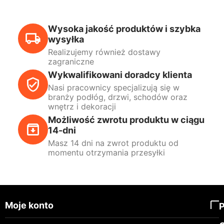
Wysoka jakość produktów i szybka
wysyłka
Realizujemy również dostawy
zagraniczne
Wykwalifikowani doradcy klienta
Nasi pracownicy specjalizują się w
branży podłóg, drzwi, schodów oraz
wnętrz i dekoracji
Możliwość zwrotu produktu w ciągu
14-dni
Masz 14 dni na zwrot produktu od
momentu otrzymania przesyłki
Moje konto