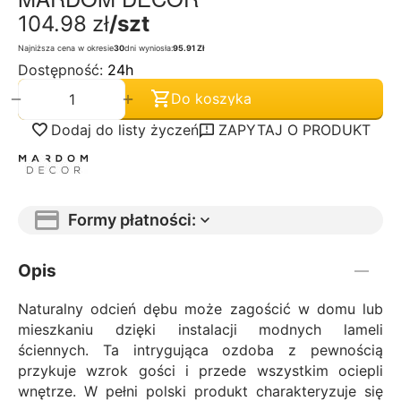
104.98
zł
/szt
Najniższa cena w okresie
30
dni wyniosła:
95.91 Zł
Dostępność:
24h
+
−
Do koszyka
Dodaj do listy życzeń
ZAPYTAJ O PRODUKT
Formy płatności:
Opis
Naturalny odcień dębu może zagościć w domu lub
mieszkaniu dzięki instalacji modnych lameli
ściennych. Ta intrygująca ozdoba z pewnością
przykuje wzrok gości i przede wszystkim ociepli
wnętrze. W pełni polski produkt charakteryzuje się