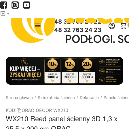
Menu
Szukaj
Koszyk
+48 32 763 24 22
+48 32 763 24 23
Strona główna
Sztukateria ścienna
Dekoracje
Panele ścien
/
/
/
KOD:
ORAC DECOR WX210
WX210 Reed panel ścienny 3D 1,3 x
25,5 x 200 cm ORAC