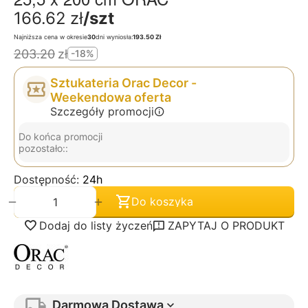
166.62
zł
/szt
Najniższa cena w okresie
30
dni wyniosła:
193.50 Zł
203.20
zł
-18%
Sztukateria Orac Decor -
Weekendowa oferta
Szczegóły promocji
Do końca promocji
pozostało::
Dostępność:
24h
+
−
Do koszyka
Dodaj do listy życzeń
ZAPYTAJ O PRODUKT
Darmowa Dostawa