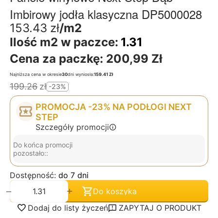
Imbirowy jodła klasyczna DP5000028
153.43
zł
/m2
Ilość m2 w paczce:
1.31
Cena za paczkę:
200,99 Zł
Najniższa cena w okresie
30
dni wyniosła:
159.41 Zł
199.26
zł
-23%
PROMOCJA -23% NA PODŁOGI NEXT
STEP
Szczegóły promocji
Do końca promocji
pozostało::
Dostępność:
do 7 dni
+
−
Do koszyka
Dodaj do listy życzeń
ZAPYTAJ O PRODUKT