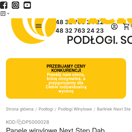
Menu
Szukaj
Koszyk
+48 32 763 24 22
+48 32 763 24 23
PRZEBIJAMY CENY
KONKURENCJI
Prześlij nam ofertę,
którą otrzymałeś, a
przygotujemy dla
Ciebie indywidualną
wycenę
Strona główna
Podłogi
Podłogi Winylowe
Barlinek Next Ste
/
/
/
KOD:
DP5000028
Panele winylowe Next Step Dąb