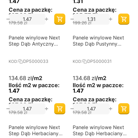
1.47
1.31
Cena za paczkę:
Cena za paczkę:
197,98 Zł
195,77 Zł
+
+
−
−
179.58
zł
199.26
zł
-25%
-25%
Panele winylowe Next
Darmowa dostawa 
Panele winylowe Next
Darmowa dostawa 
od 60 m2
od 60 m2
Step Dąb Antyczny
Step Dąb Pustynny
jodła klasyczna
jodła klasyczna
DP5000033
DP5000031
DP5000033
DP5000031
KOD:
KOD:
134.68
zł
/m2
134.68
zł
/m2
Ilość m2 w paczce:
Ilość m2 w paczce:
1.47
1.47
Cena za paczkę:
Cena za paczkę:
197,98 Zł
197,98 Zł
+
+
−
−
179.58
zł
179.58
zł
-25%
-25%
Panele winylowe Next
Darmowa dostawa 
Panele winylowe Next
Darmowa dostawa 
od 60 m2
od 60 m2
Step Dąb Herbaciany
Step Dąb Herbaciany