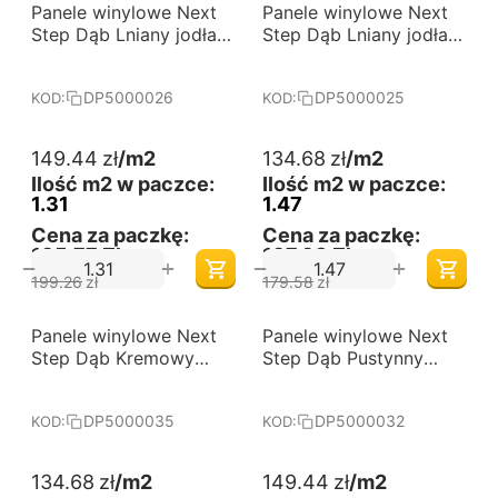
-25%
-25%
Panele winylowe Next
Darmowa dostawa 
Panele winylowe Next
Darmowa dostawa 
od 60 m2
od 60 m2
Step Dąb Lniany jodła
Step Dąb Lniany jodła
klasyczna DP5000026
klasyczna DP5000025
DP5000026
DP5000025
KOD:
KOD:
149.44
zł
/m2
134.68
zł
/m2
Ilość m2 w paczce:
Ilość m2 w paczce:
1.31
1.47
Cena za paczkę:
Cena za paczkę:
195,77 Zł
197,98 Zł
+
+
−
−
199.26
zł
179.58
zł
-25%
-25%
Panele winylowe Next
Darmowa dostawa 
Panele winylowe Next
Darmowa dostawa 
od 60 m2
od 60 m2
Step Dąb Kremowy
Step Dąb Pustynny
jodła klasyczna
jodła klasyczna
DP5000035
DP5000032
DP5000035
DP5000032
KOD:
KOD:
134.68
zł
/m2
149.44
zł
/m2