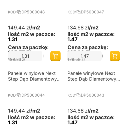
jodła klasyczna
jodła klasyczna
DP5000048
DP5000047
DP5000048
DP5000047
KOD:
KOD:
149.44
zł
/m2
134.68
zł
/m2
Ilość m2 w paczce:
Ilość m2 w paczce:
1.31
1.47
Cena za paczkę:
Cena za paczkę:
195,77 Zł
197,98 Zł
+
+
−
−
199.26
zł
179.58
zł
-25%
-25%
Panele winylowe Next
Darmowa dostawa 
Panele winylowe Next
Darmowa dostawa 
od 60 m2
od 60 m2
Step Dąb Diamentowy
Step Dąb Diamentowy
jodła klasyczna
jodła klasyczna
DP5000044
DP5000043
DP5000044
DP5000043
KOD:
KOD:
149.44
zł
/m2
134.68
zł
/m2
Ilość m2 w paczce:
Ilość m2 w paczce:
1.31
1.47