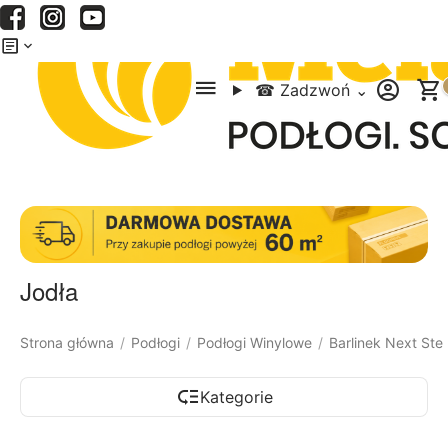
Menu
Szukaj
Koszyk
☎
Zadzwoń
⌄
Jodła
Strona główna
Podłogi
Podłogi Winylowe
Barlinek Next Ste
/
/
/
Kategorie