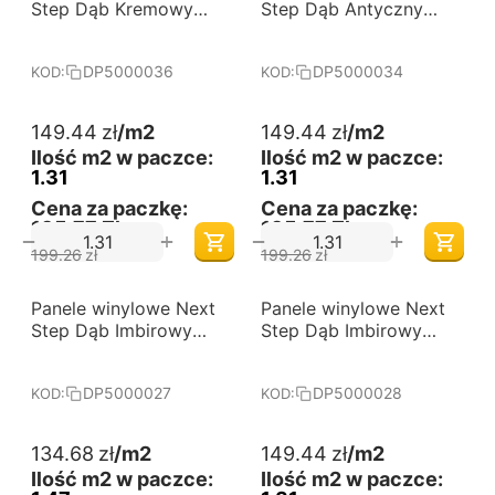
od 60 m2
od 60 m2
Step Dąb Kremowy
Step Dąb Antyczny
jodła klasyczna
jodła klasyczna
DP5000036
DP5000034
DP5000036
DP5000034
KOD:
KOD:
149.44
zł
/m2
149.44
zł
/m2
Ilość m2 w paczce:
Ilość m2 w paczce:
1.31
1.31
Cena za paczkę:
Cena za paczkę:
195,77 Zł
195,77 Zł
+
+
−
−
199.26
zł
199.26
zł
-25%
-25%
Panele winylowe Next
Darmowa dostawa 
Panele winylowe Next
Darmowa dostawa 
od 60 m2
od 60 m2
Step Dąb Imbirowy
Step Dąb Imbirowy
jodła klasyczna
jodła klasyczna
DP5000027
DP5000028
DP5000027
DP5000028
KOD:
KOD:
134.68
zł
/m2
149.44
zł
/m2
Ilość m2 w paczce:
Ilość m2 w paczce: