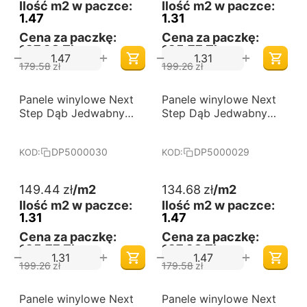
Ilość m2 w paczce:
Ilość m2 w paczce:
1.47
1.31
Cena za paczkę:
Cena za paczkę:
197,98 Zł
195,77 Zł
+
+
−
−
179.58
zł
199.26
zł
-25%
-25%
Panele winylowe Next
Darmowa dostawa 
Panele winylowe Next
Darmowa dostawa 
od 60 m2
od 60 m2
Step Dąb Jedwabny
Step Dąb Jedwabny
jodła klasyczna
jodła klasyczna
DP5000030
DP5000029
DP5000030
DP5000029
KOD:
KOD:
149.44
zł
/m2
134.68
zł
/m2
Ilość m2 w paczce:
Ilość m2 w paczce:
1.31
1.47
Cena za paczkę:
Cena za paczkę:
195,77 Zł
197,98 Zł
+
+
−
−
199.26
zł
179.58
zł
-25%
-25%
Panele winylowe Next
Darmowa dostawa 
Panele winylowe Next
Darmowa dostawa 