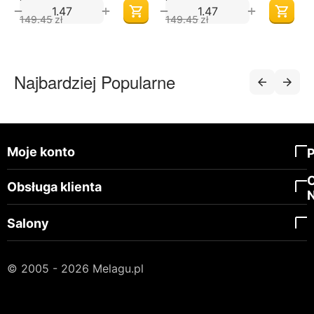
164,77 Zł
164,77 Zł
+
+
−
−
149.45
zł
149.45
zł
Najbardziej Popularne
Moje konto
Obsługa klienta
Salony
© 2005 - 2026 Melagu.pl