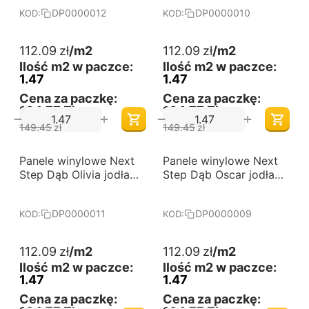
DP0000010
DP0000012
DP0000010
KOD:
KOD:
112.09
zł
/m2
112.09
zł
/m2
Ilość m2 w paczce:
Ilość m2 w paczce:
1.47
1.47
Cena za paczkę:
Cena za paczkę:
164,77 Zł
164,77 Zł
+
+
−
−
149.45
zł
149.45
zł
-25%
-25%
Panele winylowe Next
Darmowa dostawa 
Panele winylowe Next
Darmowa dostawa 
od 60 m2
od 60 m2
Step Dąb Olivia jodła
Step Dąb Oscar jodła
klasyczna DP0000011
klasyczna DP0000009
DP0000011
DP0000009
KOD:
KOD:
112.09
zł
/m2
112.09
zł
/m2
Ilość m2 w paczce:
Ilość m2 w paczce:
1.47
1.47
Cena za paczkę:
Cena za paczkę: