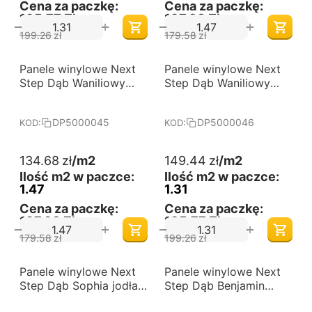
Cena za paczkę:
Cena za paczkę:
195,77 Zł
197,98 Zł
+
+
−
−
199.26
zł
179.58
zł
-25%
-25%
Panele winylowe Next
Darmowa dostawa 
Panele winylowe Next
Darmowa dostawa 
od 60 m2
od 60 m2
Step Dąb Waniliowy
Step Dąb Waniliowy
jodła klasyczna
jodła klasyczna
DP5000045
DP5000046
DP5000045
DP5000046
KOD:
KOD:
134.68
zł
/m2
149.44
zł
/m2
Ilość m2 w paczce:
Ilość m2 w paczce:
1.47
1.31
Cena za paczkę:
Cena za paczkę:
197,98 Zł
195,77 Zł
+
+
−
−
179.58
zł
199.26
zł
-25%
-25%
Panele winylowe Next
Darmowa dostawa 
Panele winylowe Next
Darmowa dostawa 
od 60 m2
od 60 m2
Step Dąb Sophia jodła
Step Dąb Benjamin
klasyczna DP0000012
jodła klasyczna