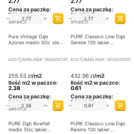
2.77
2.77
Cena za paczkę:
Cena za paczkę:
710,37 Zł
564,72 Zł
+
+
−
−
341.94
zł
271.83
zł
-25%
Pure Vintage Dąb
Darmowa dostawa 
PURE Classico Line Dąb
Darmowa dostawa 
od 60 m2
od 60 m2
Azores medio 5Gc olej
Serene 130 lakier
naturalny oxy deska
matowy jodła francuska
barlinecka
deska barlinecka
BARLINEK 1WG000791
BARLINEK 1WV000005
KOD:
KOD:
255.53
zł
/m2
432.96
zł
/m2
Ilość m2 w paczce:
Ilość m2 w paczce:
2.38
0.61
Cena za paczkę:
Cena za paczkę:
608,16 Zł
264,11 Zł
+
+
−
−
340.71
zł
-25%
PURE Dąb Bowfell
Darmowa dostawa 
PURE Classico Line Dąb
Darmowa dostawa 
od 60 m2
od 60 m2
medio 5Gc lakier
Raisins 130 lakier