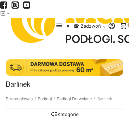
Menu
Szukaj
Koszyk
☎
Zadzwoń
⌄
Barlinek
Strona główna
Podłogi
Podłogi Drewniane
Barlinek
/
/
/
Kategorie