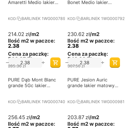
od 60 m2
od 60 m2
Amaretti Medio lakier
Bonet Medio lakier
matowy deska
matowy deska
barlinecka
barlinecka
BARLINEK 1WG000789
BARLINEK 1WG000792
KOD:
KOD:
214.02
zł
/m2
230.62
zł
/m2
Ilość m2 w paczce:
Ilość m2 w paczce:
2.38
2.38
Cena za paczkę:
Cena za paczkę:
509,37 Zł
548,88 Zł
+
+
−
−
285.36
zł
307.50
zł
-25%
-25%
PURE Dąb Mont Blanc
Darmowa dostawa 
PURE Jesion Auric
Darmowa dostawa 
od 60 m2
od 60 m2
grande 5Gc lakier
grande lakier matowy
matowy deska
deska barlinecka
barlinecka
BARLINEK 1WG000740
BARLINEK 1WG000981
KOD:
KOD:
256.45
zł
/m2
203.87
zł
/m2
Ilość m2 w paczce:
Ilość m2 w paczce: