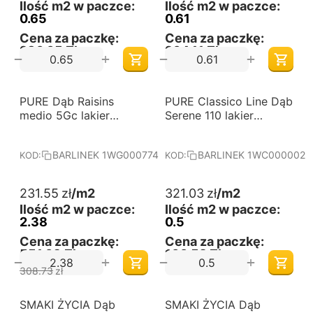
Ilość m2 w paczce:
Ilość m2 w paczce:
0.65
0.61
Cena za paczkę:
Cena za paczkę:
236,65 Zł
264,11 Zł
+
+
−
−
-25%
PURE Dąb Raisins
Darmowa dostawa 
PURE Classico Line Dąb
Darmowa dostawa 
od 60 m2
od 60 m2
medio 5Gc lakier
Serene 110 lakier
matowy deska
matowy jodła klasyczna
barlinecka
deska barlinecka
BARLINEK 1WG000774
BARLINEK 1WC000002
KOD:
KOD:
231.55
zł
/m2
321.03
zł
/m2
Ilość m2 w paczce:
Ilość m2 w paczce:
2.38
0.5
Cena za paczkę:
Cena za paczkę:
551,09 Zł
160,52 Zł
+
+
−
−
308.73
zł
-25%
-25%
SMAKI ŻYCIA Dąb
Darmowa dostawa 
SMAKI ŻYCIA Dąb
Darmowa dostawa 