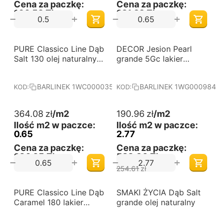
Cena za paczkę:
Cena za paczkę:
160,52 Zł
221,22 Zł
+
+
−
−
-25%
PURE Classico Line Dąb
Darmowa dostawa 
DECOR Jesion Pearl
Darmowa dostawa 
od 60 m2
od 60 m2
Salt 130 olej naturalny
grande 5Gc lakier
OXY jodła klasyczna
matowy deska
deska barlinecka
barlinecka
BARLINEK 1WC000035
BARLINEK 1WG000984
KOD:
KOD:
364.08
zł
/m2
190.96
zł
/m2
Ilość m2 w paczce:
Ilość m2 w paczce:
0.65
2.77
Cena za paczkę:
Cena za paczkę:
236,65 Zł
528,96 Zł
+
+
−
−
254.61
zł
-25%
PURE Classico Line Dąb
Darmowa dostawa 
SMAKI ŻYCIA Dąb Salt
Darmowa dostawa 
od 60 m2
od 60 m2
Caramel 180 lakier
grande olej naturalny
matowy jodła klasyczna