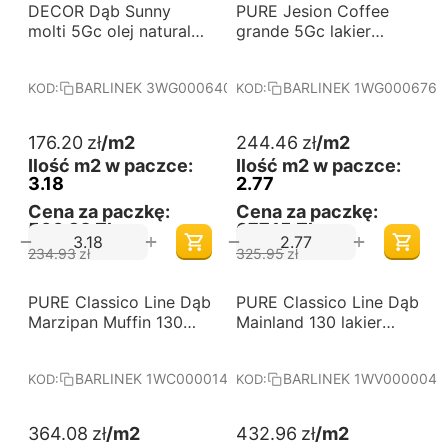
-25%
-25%
DECOR Dąb Sunny
Darmowa dostawa 
PURE Jesion Coffee
Darmowa dostawa 
od 60 m2
od 60 m2
molti 5Gc olej naturalny
grande 5Gc lakier
deska barlinecka
półmatowy deska
barlinecka
BARLINEK 3WG000640
BARLINEK 1WG000676
KOD:
KOD:
176.20
zł
/m2
244.46
zł
/m2
Ilość m2 w paczce:
Ilość m2 w paczce:
3.18
2.77
Cena za paczkę:
Cena za paczkę:
560,32 Zł
677,15 Zł
+
+
−
−
234.93
zł
325.95
zł
PURE Classico Line Dąb
Darmowa dostawa 
PURE Classico Line Dąb
Darmowa dostawa 
od 60 m2
od 60 m2
Marzipan Muffin 130
Mainland 130 lakier
lakier matowy jodła
matowy jodła francuska
klasyczna deska
deska barlinecka
BARLINEK 1WC000014
BARLINEK 1WV000004
KOD:
KOD:
barlinecka
364.08
zł
/m2
432.96
zł
/m2