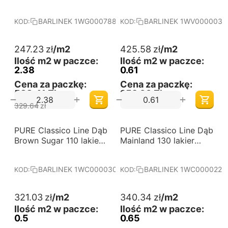
matowy deska
matowy jodła francuska
barlinecka
deska barlinecka
BARLINEK 1WG000788
BARLINEK 1WV000003
KOD:
KOD:
247.23
zł
/m2
425.58
zł
/m2
Ilość m2 w paczce:
Ilość m2 w paczce:
2.38
0.61
Cena za paczkę:
Cena za paczkę:
588,41 Zł
259,60 Zł
+
+
−
−
329.64
zł
PURE Classico Line Dąb
Darmowa dostawa 
PURE Classico Line Dąb
Darmowa dostawa 
od 60 m2
od 60 m2
Brown Sugar 110 lakier
Mainland 130 lakier
matowy jodła klasyczna
matowy jodła klasyczna
deska barlinecka
deska barlinecka
BARLINEK 1WC000030
BARLINEK 1WC000022
KOD:
KOD:
321.03
zł
/m2
340.34
zł
/m2
Ilość m2 w paczce:
Ilość m2 w paczce:
0.5
0.65