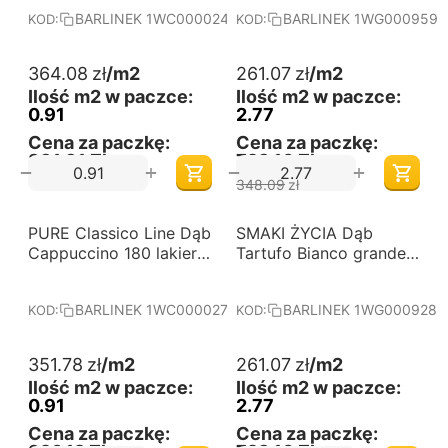
deska barlinecka
BARLINEK 1WC000024
BARLINEK 1WG000959
KOD:
KOD:
364.08
zł
/m2
261.07
zł
/m2
Ilość m2 w paczce:
Ilość m2 w paczce:
0.91
2.77
Cena za paczkę:
Cena za paczkę:
331,31 Zł
723,16 Zł
+
+
−
−
348.09
zł
-25%
PURE Classico Line Dąb
Darmowa dostawa 
SMAKI ŻYCIA Dąb
Darmowa dostawa 
od 60 m2
od 60 m2
Cappuccino 180 lakier
Tartufo Bianco grande
matowy jodła klasyczna
lakier matowy deska
deska barlinecka
barlinecka
BARLINEK 1WC000027
BARLINEK 1WG000928
KOD:
KOD:
351.78
zł
/m2
261.07
zł
/m2
Ilość m2 w paczce:
Ilość m2 w paczce:
0.91
2.77
Cena za paczkę:
Cena za paczkę: