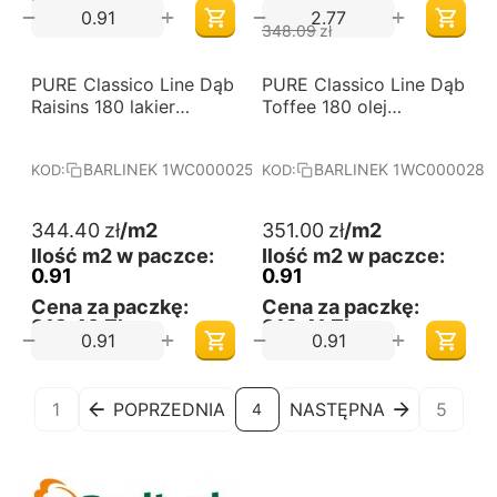
320,12 Zł
723,16 Zł
+
+
−
−
348.09
zł
PURE Classico Line Dąb
Darmowa dostawa 
PURE Classico Line Dąb
Darmowa dostawa 
od 60 m2
od 60 m2
Raisins 180 lakier
Toffee 180 olej
matowy jodła klasyczna
naturalny jodła
deska barlinecka
klasyczna deska
BARLINEK 1WC000025
BARLINEK 1WC000028
KOD:
KOD:
barlinecka
344.40
zł
/m2
351.00
zł
/m2
Ilość m2 w paczce:
Ilość m2 w paczce:
0.91
0.91
Cena za paczkę:
Cena za paczkę:
313,40 Zł
319,41 Zł
+
+
−
−
1
POPRZEDNIA
NASTĘPNA
5
4