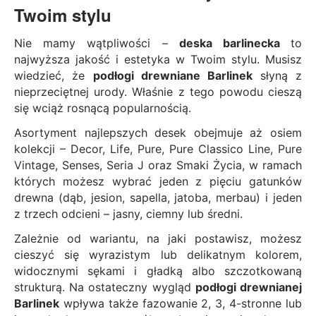
Twoim stylu
Nie mamy wątpliwości –
deska barlinecka
to
najwyższa jakość i estetyka w Twoim stylu. Musisz
wiedzieć, że
podłogi drewniane Barlinek
słyną z
nieprzeciętnej urody. Właśnie z tego powodu cieszą
się wciąż rosnącą popularnością.
Asortyment najlepszych desek obejmuje aż osiem
kolekcji –
Decor
,
Life
,
Pure
,
Pure Classico Line
, Pure
Vintage,
Senses
,
Seria J
oraz
Smaki Życia
, w ramach
których możesz wybrać jeden z pięciu gatunków
drewna (dąb, jesion, sapella, jatoba, merbau) i jeden
z trzech odcieni – jasny, ciemny lub średni.
Zależnie od wariantu, na jaki postawisz, możesz
cieszyć się wyrazistym lub delikatnym kolorem,
widocznymi sękami i gładką albo szczotkowaną
strukturą. Na ostateczny wygląd
podłogi drewnianej
Barlinek
wpływa także fazowanie 2, 3, 4-stronne lub