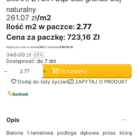
naturalny
261.07
zł
/m2
Ilość m2 w paczce:
2.77
Cena za paczkę:
723,16 Zł
Najniższa cena w okresie
30
dni wyniosła:
258.93 Zł
348.09
zł
-25%
Dostępność:
do 7 dni
+
−
Do koszyka
Dodaj do listy życzeń
ZAPYTAJ O PRODUKT
Opis
Bielona 1-lamelowa podłoga dębowa przez którą