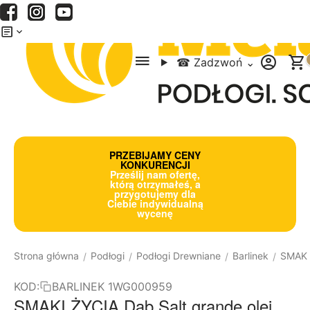
Menu
Szukaj
Koszyk
☎
Zadzwoń
⌄
PRZEBIJAMY CENY
KONKURENCJI
Prześlij nam ofertę,
którą otrzymałeś, a
przygotujemy dla
Ciebie indywidualną
wycenę
Strona główna
Podłogi
Podłogi Drewniane
Barlinek
SMAKI
/
/
/
/
KOD:
BARLINEK 1WG000959
SMAKI ŻYCIA Dąb Salt grande olej