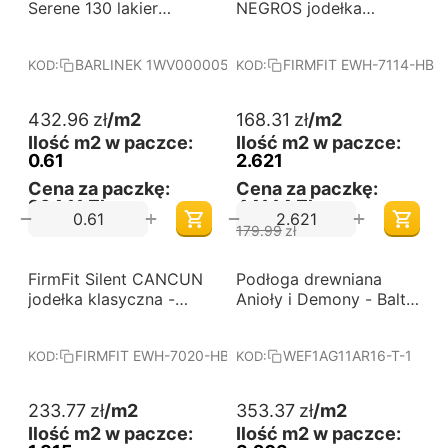
od 60 m2
od 60 m2
Serene 130 lakier
NEGROS jodełka
matowy jodła francuska
klasyczna - panele
deska barlinecka
winylowe
BARLINEK 1WV000005
FIRMFIT EWH-7114-HB
KOD:
KOD:
432.96
zł
/m2
168.31
zł
/m2
Ilość m2 w paczce:
Ilość m2 w paczce:
0.61
2.621
Cena za paczkę:
Cena za paczkę:
264,11 Zł
441,14 Zł
+
+
−
−
179.99
zł
-6%
-15%
FirmFit Silent CANCUN
Darmowa dostawa 
Podłoga drewniana
Darmowa dostawa 
od 60 m2
od 60 m2
jodełka klasyczna -
Anioły i Demony - Baltic
panele winylowe
Wood
FIRMFIT EWH-7020-HB
WEF1AG11AR16-T-1
KOD:
KOD:
233.77
zł
/m2
353.37
zł
/m2
Ilość m2 w paczce:
Ilość m2 w paczce: