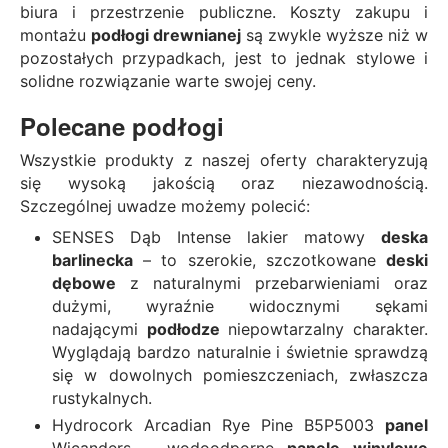
biura i przestrzenie publiczne. Koszty zakupu i
montażu
podłogi drewnianej
są zwykle wyższe niż w
pozostałych przypadkach, jest to jednak stylowe i
solidne rozwiązanie warte swojej ceny.
Polecane
podłogi
Wszystkie produkty z naszej oferty charakteryzują
się wysoką jakością oraz niezawodnością.
Szczególnej uwadze możemy polecić:
SENSES Dąb Intense
lakier matowy
deska
barlinecka
– to szerokie, szczotkowane
deski
dębowe
z naturalnymi przebarwieniami oraz
dużymi, wyraźnie widocznymi sękami
nadającymi
podłodze
niepowtarzalny charakter.
Wyglądają bardzo naturalnie i świetnie sprawdzą
się w dowolnych pomieszczeniach, zwłaszcza
rustykalnych.
Hydrocork Arcadian Rye Pine
B5P5003
panel
Wicanders – wodoodporne
panele winylowe