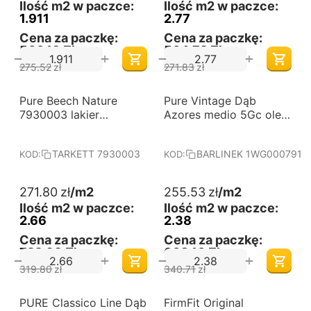
Ilość m2 w paczce:
Ilość m2 w paczce:
1.911
2.77
Cena za paczkę:
Cena za paczkę:
500,19 Zł
564,72 Zł
+
+
−
−
275.52
zł
271.83
zł
-15%
-25%
Pure Beech Nature
Darmowa dostawa 
Pure Vintage Dąb
Darmowa dostawa 
od 60 m2
od 60 m2
7930003 lakier
Azores medio 5Gc olej
półmatowy Tarkett
naturalny oxy deska
barlinecka
TARKETT 7930003
BARLINEK 1WG000791
KOD:
KOD:
271.80
zł
/m2
255.53
zł
/m2
Ilość m2 w paczce:
Ilość m2 w paczce:
2.66
2.38
Cena za paczkę:
Cena za paczkę:
722,99 Zł
608,16 Zł
+
+
−
−
319.80
zł
340.71
zł
-6%
PURE Classico Line Dąb
Darmowa dostawa 
FirmFit Original
Darmowa dostawa 