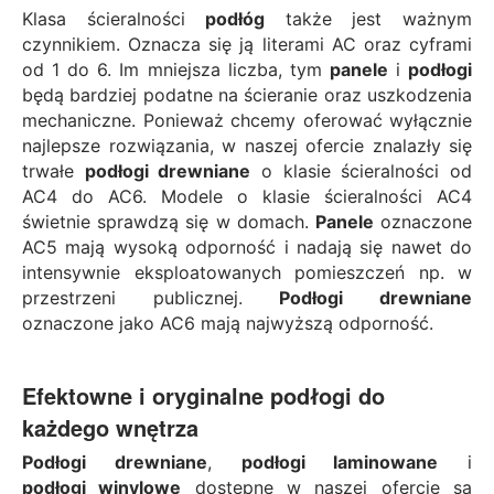
Klasa ścieralności
podłóg
także jest ważnym
czynnikiem. Oznacza się ją literami AC oraz cyframi
od 1 do 6. Im mniejsza liczba, tym
panele
i
podłogi
będą bardziej podatne na ścieranie oraz uszkodzenia
mechaniczne. Ponieważ chcemy oferować wyłącznie
najlepsze rozwiązania, w naszej ofercie znalazły się
trwałe
podłogi drewniane
o klasie ścieralności od
AC4 do AC6. Modele o klasie ścieralności AC4
świetnie sprawdzą się w domach.
Panele
oznaczone
AC5 mają wysoką odporność i nadają się nawet do
intensywnie eksploatowanych pomieszczeń np. w
przestrzeni publicznej.
Podłogi drewniane
oznaczone jako AC6 mają najwyższą odporność.
Efektowne i oryginalne
podłogi
do
każdego wnętrza
Podłogi drewniane
,
podłogi laminowane
i
podłogi winylowe
dostępne w naszej ofercie są