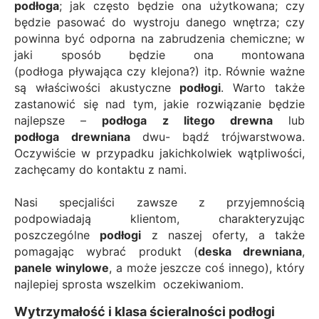
podłoga
; jak często będzie ona użytkowana; czy
będzie pasować do wystroju danego wnętrza; czy
powinna być odporna na zabrudzenia chemiczne; w
jaki sposób będzie ona montowana
(podłoga pływająca czy klejona?) itp. Równie ważne
są właściwości akustyczne
podłogi
. Warto także
zastanowić się nad tym, jakie rozwiązanie będzie
najlepsze –
podłoga z litego drewna
lub
podłoga
drewniana
dwu- bądź trójwarstwowa.
Oczywiście w przypadku jakichkolwiek wątpliwości,
zachęcamy do kontaktu z nami.
Nasi specjaliści zawsze z przyjemnością
podpowiadają klientom, charakteryzując
poszczególne
podłogi
z naszej oferty, a także
pomagając wybrać produkt (
deska drewniana
,
panele winylowe
, a może jeszcze coś innego), który
najlepiej sprosta wszelkim oczekiwaniom.
Wytrzymałość i klasa ścieralności podłogi