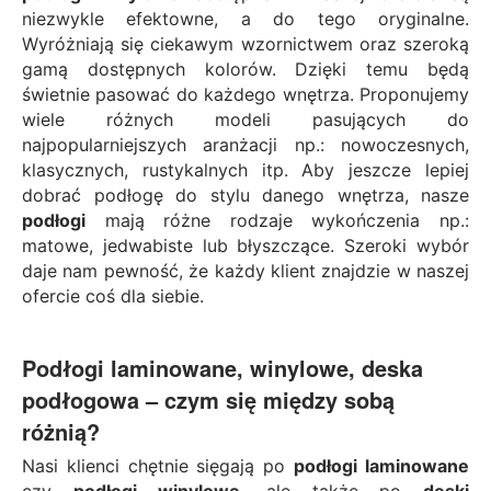
niezwykle efektowne, a do tego oryginalne.
Wyróżniają się ciekawym wzornictwem oraz szeroką
gamą dostępnych kolorów. Dzięki temu będą
świetnie pasować do każdego wnętrza. Proponujemy
wiele różnych modeli pasujących do
najpopularniejszych aranżacji np.: nowoczesnych,
klasycznych, rustykalnych itp. Aby jeszcze lepiej
dobrać podłogę do stylu danego wnętrza, nasze
podłogi
mają różne rodzaje wykończenia np.:
matowe, jedwabiste lub błyszczące. Szeroki wybór
daje nam pewność, że każdy klient znajdzie w naszej
ofercie coś dla siebie.
Podłogi laminowane
,
winylowe
,
deska
podłogowa
– czym się między sobą
różnią?
Nasi klienci chętnie sięgają po
podłogi laminowane
czy
podłogi
winylowe
, ale także po
deski