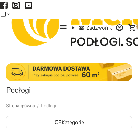
Menu
Szukaj
Koszyk
☎
Zadzwoń
⌄
Podłogi
Strona główna
Podłogi
/
Kategorie