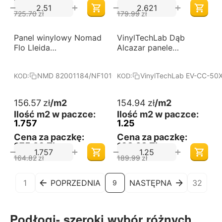
1,548,29 Zł
441,14 Zł
+
+
−
−
725.70
zł
179.99
zł
-5%
-18%
Panel winylowy Nomad
Darmowa dostawa 
VinylTechLab Dąb
Darmowa dostawa 
od 60 m2
od 60 m2
Flo Lleida
Alcazar panele
82001184/NF10107A
winylowe na click
NMD 82001184/NF10107A
VinylTechLab EV-CC-50
KOD:
KOD:
156.57
zł
/m2
154.94
zł
/m2
Ilość m2 w paczce:
Ilość m2 w paczce:
1.757
1.25
Cena za paczkę:
Cena za paczkę:
275,09 Zł
193,68 Zł
+
+
−
−
164.82
zł
189.99
zł
1
POPRZEDNIA
NASTĘPNA
32
9
Podłogi- szeroki wybór różnych