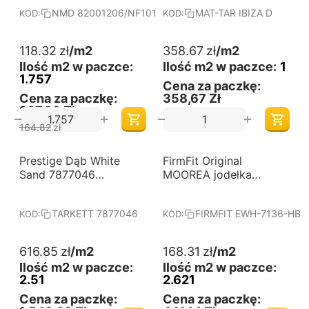
NMD 82001206/NF10133
MAT-TAR IBIZA D
KOD:
KOD:
118.32
zł
/m2
358.67
zł
/m2
Ilość m2 w paczce:
Ilość m2 w paczce:
1
1.757
Cena za paczkę:
Cena za paczkę:
358,67 Zł
207,89 Zł
+
+
−
−
164.82
zł
-15%
-6%
Prestige Dąb White
Darmowa dostawa 
FirmFit Original
Darmowa dostawa 
od 60 m2
od 60 m2
Sand 7877046
MOOREA jodełka
olejowosk Tarkett
klasyczna - panele
winylowe
TARKETT 7877046
FIRMFIT EWH-7136-HB
KOD:
KOD:
616.85
zł
/m2
168.31
zł
/m2
Ilość m2 w paczce:
Ilość m2 w paczce:
2.51
2.621
Cena za paczkę:
Cena za paczkę: