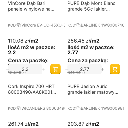
-18%
-25%
VinCore Dąb Bari
Darmowa dostawa 
PURE Dąb Mont Blanc
Darmowa dostawa 
od 60 m2
od 60 m2
panele winylowe na
grande 5Gc lakier
click
matowy deska
barlinecka
VinCore EV-CC-45XO-0748-4V-05LE-035
BARLINEK 1WG000740
KOD:
KOD:
110.08
zł
/m2
256.45
zł
/m2
Ilość m2 w paczce:
Ilość m2 w paczce:
2.2
2.77
Cena za paczkę:
Cena za paczkę:
242,18 Zł
710,37 Zł
+
+
−
−
134.99
zł
341.94
zł
-5%
-25%
Cork Inspire 700 HRT
Darmowa dostawa 
PURE Jesion Auric
Darmowa dostawa 
od 60 m2
od 60 m2
80003490/AA8K001
grande lakier matowy
panel Fashionable
deska barlinecka
Antique White
WICANDERS 80003490/AA8K001
BARLINEK 1WG000981
KOD:
KOD:
Wicanders
261.74
zł
/m2
203.87
zł
/m2