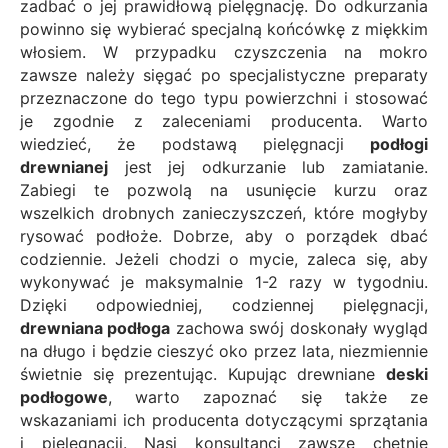
zadbać o jej prawidłową pielęgnację. Do odkurzania
powinno się wybierać specjalną końcówkę z miękkim
włosiem. W przypadku czyszczenia na mokro
zawsze należy sięgać po specjalistyczne preparaty
przeznaczone do tego typu powierzchni i stosować
je zgodnie z zaleceniami producenta. Warto
wiedzieć, że podstawą pielęgnacji
podłogi
drewnianej
jest jej odkurzanie lub zamiatanie.
Zabiegi te pozwolą na usunięcie kurzu oraz
wszelkich drobnych zanieczyszczeń, które mogłyby
rysować podłoże. Dobrze, aby o porządek dbać
codziennie. Jeżeli chodzi o mycie, zaleca się, aby
wykonywać je maksymalnie 1-2 razy w tygodniu.
Dzięki odpowiedniej, codziennej pielęgnacji,
drewniana podłoga
zachowa swój doskonały wygląd
na długo i będzie cieszyć oko przez lata, niezmiennie
świetnie się prezentując. Kupując drewniane
deski
podłogowe
, warto zapoznać się także ze
wskazaniami ich producenta dotyczącymi sprzątania
i pielęgnacji. Nasi konsultanci zawsze chętnie