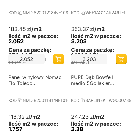
82001218/NF10830
Wood
NMD 82001218/NF10830
WEF1AG11AR249T-1
KOD:
KOD:
183.45
zł
/m2
353.37
zł
/m2
Ilość m2 w paczce:
Ilość m2 w paczce:
2.052
3.203
Cena za paczkę:
Cena za paczkę:
376,44 Zł
1,131,84 Zł
+
+
−
−
193.11
zł
415.74
zł
-28%
-25%
Panel winylowy Nomad
Darmowa dostawa 
PURE Dąb Bowfell
Darmowa dostawa 
od 60 m2
od 60 m2
Flo Toledo
medio 5Gc lakier
82001181/NF10105A
matowy deska
barlinecka
NMD 82001181/NF10105A
BARLINEK 1WG000788
KOD:
KOD:
118.32
zł
/m2
247.23
zł
/m2
Ilość m2 w paczce:
Ilość m2 w paczce:
1.757
2.38