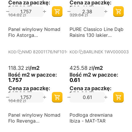
Cena za paczkę:
Cena za paczkę:
207,89 Zł
588,41 Zł
+
+
−
−
164.82
zł
329.64
zł
-28%
Panel winylowy Nomad
Darmowa dostawa 
PURE Classico Line Dąb
Darmowa dostawa 
od 60 m2
od 60 m2
Flo Astorga
Raisins 130 lakier
82001176/NF10102
matowy jodła francuska
deska barlinecka
NMD 82001176/NF10102
BARLINEK 1WV000003
KOD:
KOD:
118.32
zł
/m2
425.58
zł
/m2
Ilość m2 w paczce:
Ilość m2 w paczce:
1.757
0.61
Cena za paczkę:
Cena za paczkę:
207,89 Zł
259,60 Zł
+
+
−
−
164.82
zł
-28%
Panel winylowy Nomad
Darmowa dostawa 
Podłoga drewniana
Darmowa dostawa 
od 60 m2
od 60 m2
Flo Revenga
Ibiza - MAT-TAR
82001206/NF10133