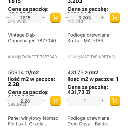
1.815
3.203
Cena za paczkę:
Cena za paczkę:
424,29 Zł
1,131,84 Zł
+
+
−
−
249.99
zł
415.74
zł
-15%
Vintage Dąb
Darmowa dostawa 
Podłoga drewniana
Darmowa dostawa 
od 60 m2
od 60 m2
Copenhagen 7877040
Kreta - MAT-TAR
olejowosk Tarkett
TARKETT 7877040
MAT-TAR KRETA D
KOD:
KOD:
509.14
zł
/m2
431.73
zł
/m2
Ilość m2 w paczce:
Ilość m2 w paczce:
1
2.28
Cena za paczkę:
Cena za paczkę:
431,73 Zł
1,160,84 Zł
+
+
−
−
598.99
zł
-5%
-15%
Panel winylowy Nomad
Darmowa dostawa 
Podłoga drewniana
Darmowa dostawa 
od 60 m2
od 60 m2
Flo Lux L Orzola
Dom Dusz - Baltic