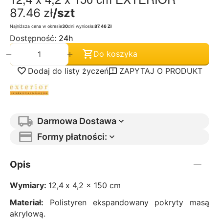
87.46
zł
/szt
Najniższa cena w okresie
30
dni wyniosła:
87.46 Zł
Dostępność:
24h
+
−
Do koszyka
Dodaj do listy życzeń
ZAPYTAJ O PRODUKT
Darmowa Dostawa
Formy płatności:
Opis
Wymiary:
12,4
x 4,2 x 150 cm
Materiał:
Polistyren ekspandowany pokryty masą
akrylową.