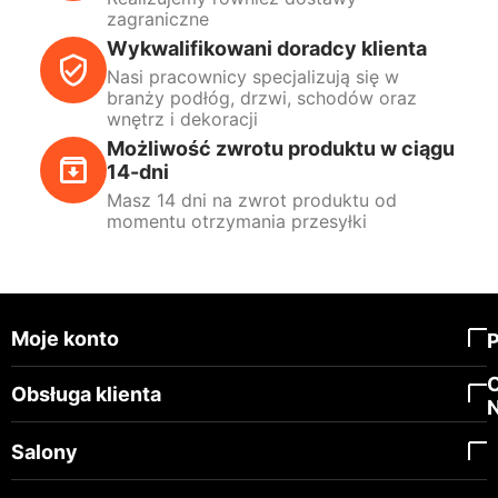
zagraniczne
Wykwalifikowani doradcy klienta
Nasi pracownicy specjalizują się w
branży podłóg, drzwi, schodów oraz
wnętrz i dekoracji
Możliwość zwrotu produktu w ciągu
14-dni
Masz 14 dni na zwrot produktu od
momentu otrzymania przesyłki
Moje konto
Obsługa klienta
Salony