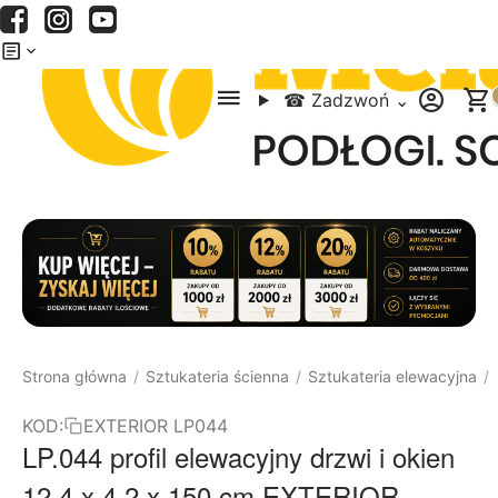
Menu
Szukaj
Koszyk
☎
Zadzwoń
⌄
Strona główna
Sztukateria ścienna
Sztukateria elewacyjna
/
/
/
KOD:
EXTERIOR LP044
LP.044 profil elewacyjny drzwi i okien
12,4 x 4,2 x 150 cm EXTERIOR