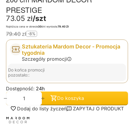
PRESTIGE
73.05
zł
/szt
Najniższa cena w okresie
30
dni wyniosła:
79.40 Zł
79.40
zł
-8%
Sztukateria Mardom Decor - Promocja
tygodnia
Szczegóły promocji
Do końca promocji
pozostało::
Dostępność:
24h
+
−
Do koszyka
Dodaj do listy życzeń
ZAPYTAJ O PRODUKT