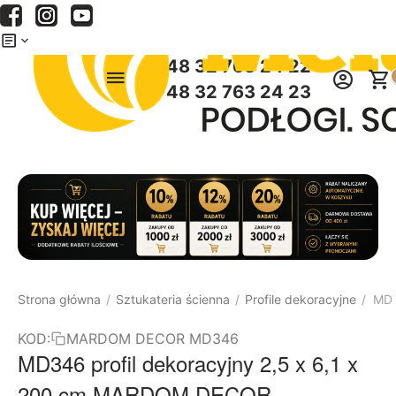
Menu
Szukaj
Koszyk
+48 32 763 24 22
+48 32 763 24 23
Strona główna
Sztukateria ścienna
Profile dekoracyjne
MD3
/
/
/
KOD:
MARDOM DECOR MD346
MD346 profil dekoracyjny 2,5 x 6,1 x
200 cm MARDOM DECOR