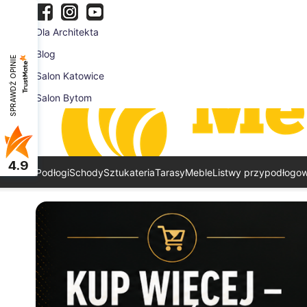
Dla Architekta
Blog
SPRAWDŹ OPINIE
Salon Katowice
Salon Bytom
4.9
Podłogi
Schody
Sztukateria
Tarasy
Meble
Listwy przypodłogo