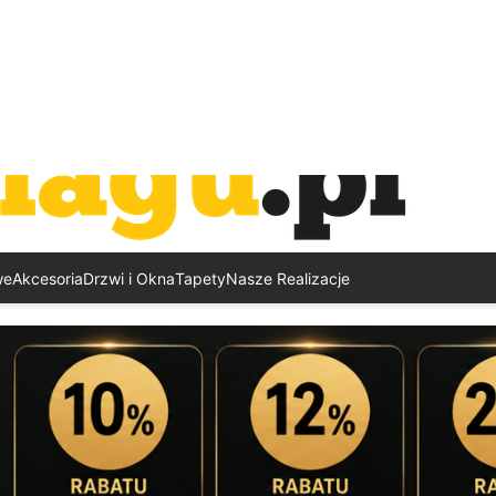
we
Akcesoria
Drzwi i Okna
Tapety
Nasze Realizacje