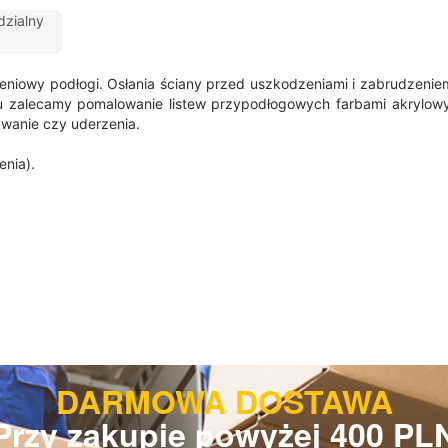
zialny
owy podłogi. Osłania ściany przed uszkodzeniami i zabrudzeniem ora
iu zalecamy pomalowanie listew przypodłogowych farbami akrylow
wanie czy uderzenia.
nia).
DARMOWA DOSTAWA
Przy zakupie powyżej 400 PL