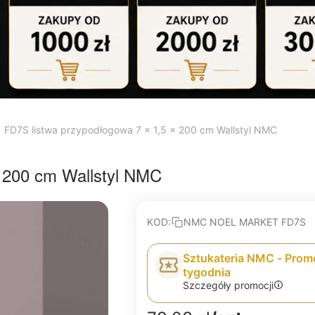
FD7S listwa przypodłogowa 7 x 1,5 x 200 cm Wallstyl NMC
x 200 cm Wallstyl NMC
KOD:
NMC NOEL MARKET FD7S
Sztukateria NMC - Prom
tygodnia
Szczegóły promocji