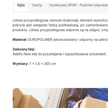
Opis
Cechy
Dyrektywa GPSR - Podmiot odpowied
Listwa przypodłogowa stanowi doskonały element wykończeni
pokryta jest wstępnie farbą podkładową, po zamontowan
produktu. Listwy przypodłogowe odporne są na wilgoć, zmy
Materiał:
DUROPOLIMER (ekstrudowany i odporny na uderze
Zalecany klej:
Adefix New klej do przyklejania i szpachlowania sztukaterii.
Wymiary:
7 x 1,5 x 200 cm