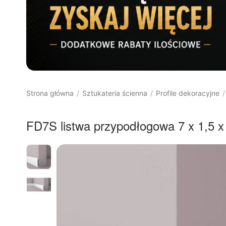
Strona główna
Sztukateria ścienna
Profile dekoracyjne
/
/
/
FD7S listwa przypodłogowa 7 x 1,5 
8%
RABAT
Darmowa 
dostawa 
od 400 
PLN