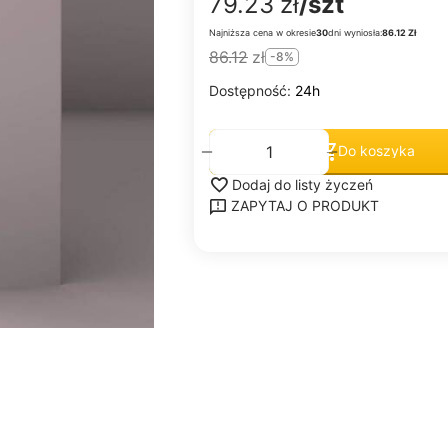
79.23
zł
/szt
Najniższa cena w okresie
30
dni wyniosła:
86.12 Zł
86.12
zł
-8%
Dostępność:
24h
+
−
Do koszyka
Dodaj do listy życzeń
ZAPYTAJ O PRODUKT