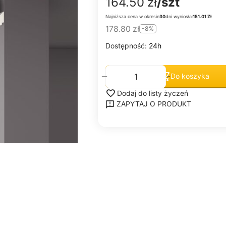
164.50
zł
/szt
Najniższa cena w okresie
30
dni wyniosła:
151.01 Zł
178.80
zł
-8%
Dostępność:
24h
+
−
Do koszyka
Dodaj do listy życzeń
ZAPYTAJ O PRODUKT