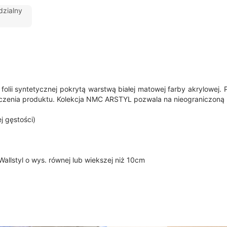
zialny
folii syntetycznej pokrytą warstwą białej matowej farby akrylowej
enia produktu. Kolekcja NMC ARSTYL pozwala na nieograniczoną kr
 gęstości)
z Wallstyl o wys. równej lub wiekszej niż 10cm