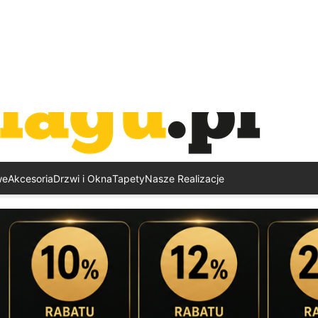
we
Akcesoria
Drzwi i Okna
Tapety
Nasze Realizacje