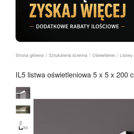
Strona główna
Sztukateria ścienna
Oświetlenie
Listwy
/
/
/
IL5 listwa oświetleniowa 5 x 5 x 200
8%
RABAT
Darmowa 
dostawa 
od 400 
PLN