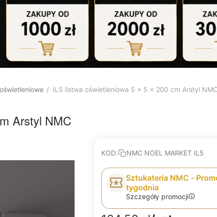
 oświetleniowe
IL5 listwa oświetleniowa 5 x 5 x 200 cm Arstyl NM
/
 cm Arstyl NMC
KOD:
NMC NOEL MARKET IL5
Sztukateria NMC - Prom
tygodnia
Szczegóły promocji