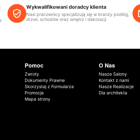
a
Wykwalifikowani doradcy klienta
Nasi pracownicy specjalizują się w branży podłóg,
drzwi, schodów oraz wnętrz i dekoracji
e
Pomoc
O Nas
Zwroty
Nasze Salony
Dokumenty Prawne
Kontakt z nami
Skorzystaj z Formularza
Nasze Realizacje
Promocje
Dla architekta
Mapa strony