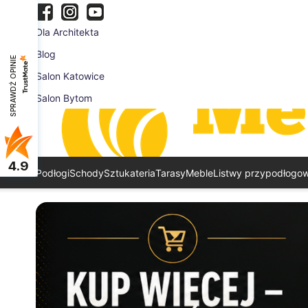
Dla Architekta
Blog
SPRAWDŹ OPINIE
Salon Katowice
Salon Bytom
4.9
Podłogi
Schody
Sztukateria
Tarasy
Meble
Listwy przypodłogo